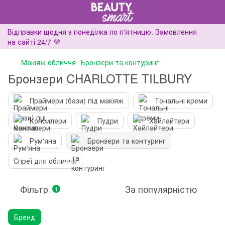
Відправки щодня з понеділка по п'ятницю. Замовлення
на сайті 24/7 💜
Макіяж обличчя
Бронзери та контуринг
Бронзери CHARLOTTE TILBURY
Праймери (бази) під макіяж
Тональні креми
Консилери
Пудри
Хайлайтери
Рум'яна
Бронзери та контуринг
Спреї для обличчя
Фільтр
За популярністю
1
Бренд