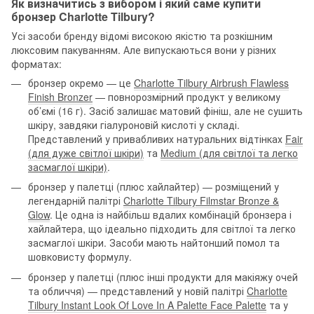
Як визначитись з вибором і який саме купити
бронзер Charlotte Tilbury?
Усі засоби бренду відомі високою якістю та розкішним
люксовим пакуванням. Але випускаються вони у різних
форматах:
бронзер окремо — це
Charlotte Tilbury Airbrush Flawless
Finish Bronzer
— повнорозмірний продукт у великому
об’ємі (16 г). Засіб залишає матовий фініш, але не сушить
шкіру, завдяки гіалуроновій кислоті у складі.
Представлений у привабливих натуральних відтінках
Fair
(для дуже світлої шкіри)
та
Medium (для світлої та легко
засмаглої шкіри)
.
бронзер у палетці (плюс хайлайтер) — розміщений у
легендарній палітрі
Charlotte Tilbury Filmstar Bronze &
Glow
. Це одна із найбільш вдалих комбінацій бронзера і
хайлайтера, що ідеально підходить для світлої та легко
засмаглої шкіри. Засоби мають найтонший помол та
шовковисту формулу.
бронзер у палетці (плюс інші продукти для макіяжу очей
та обличчя) — представлений у новій палітрі
Charlotte
Tilbury Instant Look Of Love In A Palette Face Palette
та у