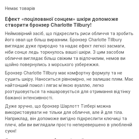
Немає товарів
Ефект «поцілованої сонцем» шкіри допоможе
створити бронзер Charlotte Tilbury!
Неймовірний засіб, що підкреслить риси обличчя та зробить
його овал ще більш виразним. Бронзер Charlotte Tillbury
виглядає дуже природно та надає ефект легкої засмаги,
ніби сонце ледь торкнулось вашої шкіри. З цим засобом
обличчя виглядає більш свіжим та відпочилим, немов ви
щойно повернулись з морського узбережжя.
Бронзер Charlotte Tillbury має комфортну формулу та не
сушить шкіру. Наноситься рівномірно, не залишає плям. Має
найтонший помол і лягає м’якою вуаллю, легко
розтушовується та нашаровується для отримання відтінку
бажаної інтенсивності.
Дуже зручно, що бронзер Шарлотт Тілбері можна
використовувати не тільки для обличчя, але й для тіла.
Наприклад, він допоможе вигідно підкреслити ключиці та
плечі, аби ви виглядали просто неперевершено в улюбленій
сукні!