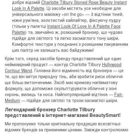
добре відомій
Charlotte Tilbury Stoned Rose Beauty Instant
Look In A Palette
. Ці засоби містять усе необхідне для
універсального макіяжу «on the go» — 3 відтінки тіней,
ніжні рум’яна, золотистий хайлайтер, фіксуючу пудру
(тільки у палетці
Instant Look Of Love In A Palette Face
Palette
) та, звичайно ж, розкішний бронзер, що чудово
підійде для світлого та легко засмаглого тону шкіри.
Комфортні текстури у поєднанні з розкішним пакуванням
цих палітр не залишать вас байдужими!
Крім того, серед засобів бренду представлений ще один
неймовірний продукт — контур Charlotte Tilbury
Hollywood
Contour Wand
. Головна його відмінність від бронзера — це
те, що він імітує природну тінь, аби зробити риси обличчя
ще більш витонченими. Засіб має кремову напівматову
формулу, що допоможе скульптурувати обличчя у зоні
скронь, вилиць та носа. Найпопулярніший відтінок —
Fair-
Medium
— підійде для світлої та трохи засмаглої шкіри.
Легендарний бронзер Charlotte Tilbury
представлений в інтернет-магазині BeautySmart!
Ми пропонуємо тільки оригінальну продукцію всесвітньо
відомих брендів за приємними цінами. Завжди контролюємо