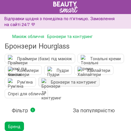
Відправки щодня з понеділка по п'ятницю. Замовлення
на сайті 24/7 💜
Макіяж обличчя
Бронзери та контуринг
Бронзери Hourglass
Праймери (бази) під макіяж
Тональні креми
Консилери
Пудри
Хайлайтери
Рум'яна
Бронзери та контуринг
Спреї для обличчя
Фільтр
За популярністю
1
Бренд