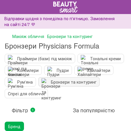
Відправки щодня з понеділка по п'ятницю. Замовлення
на сайті 24/7 💜
Макіяж обличчя
Бронзери та контуринг
Бронзери Physicians Formula
Праймери (бази) під макіяж
Тональні креми
Консилери
Пудри
Хайлайтери
Рум'яна
Бронзери та контуринг
Спреї для обличчя
Фільтр
За популярністю
1
Бренд