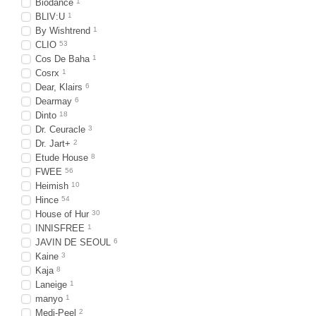
Biodance
1
BLIV:U
1
By Wishtrend
1
CLIO
53
Cos De Baha
1
Cosrx
1
Dear, Klairs
6
Dearmay
6
Dinto
18
Dr. Ceuracle
3
Dr. Jart+
2
Etude House
8
FWEE
56
Heimish
10
Hince
54
House of Hur
30
INNISFREE
1
JAVIN DE SEOUL
6
Kaine
3
Kaja
8
Laneige
1
manyo
1
Medi-Peel
2