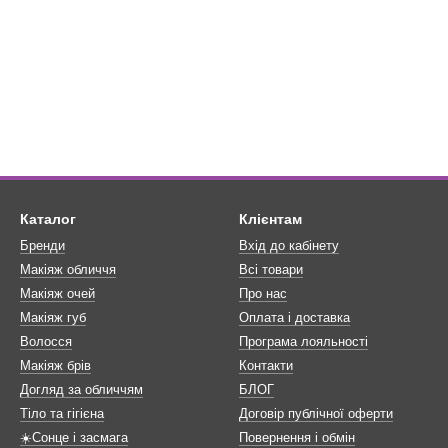
Каталог
Клієнтам
Бренди
Вхід до кабінету
Макіяж обличчя
Всі товари
Макіяж очей
Про нас
Макіяж губ
Оплата і доставка
Волосся
Програма лояльності
Макіяж брів
Контакти
Догляд за обличчям
БЛОГ
Тіло та гігієна
Договір публічної оферти
☀️Сонце і засмага
Повернення і обмін