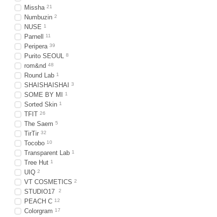
Missha
21
Numbuzin
2
NUSE
1
Parnell
11
Peripera
39
Purito SEOUL
8
rom&nd
48
Round Lab
1
SHAISHAISHAI
3
SOME BY MI
1
Sorted Skin
1
TFIT
26
The Saem
5
TirTir
32
Tocobo
10
Transparent Lab
1
Tree Hut
1
UIQ
2
VT COSMETICS
2
STUDIO17
2
PEACH C
12
Colorgram
17