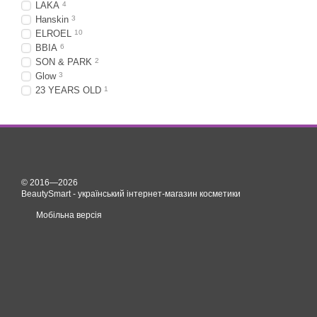
LAKA
4
Hanskin
3
ELROEL
10
BBIA
6
SON & PARK
2
Glow
3
23 YEARS OLD
1
© 2016—2026
BeautySmart - український інтернет-магазин косметики
Мобільна версія