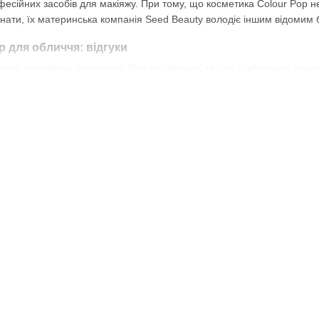
сійних засобів для макіяжу. При тому, що косметика Colour Pop нед
нати, їх материнська компанія Seed Beauty володіє іншим відомим б
p для обличчя: відгуки
га, але якісна косметика. Про це свідчить те, що її обирають навіть 
 технологіях виробництва, всі засоби мають хороший склад. Упаков
и.
ативної косметики для обличчя Colour Pop поповнились лінійкою розр
мих казкових принцес.
іяжу обличчя? Список косметики ColourPop
ілення, достатньо звернути увагу на топ косметики
ColourPop
.
urPop пропонує широкий вибір палеток різного розміру (на 9, 12, 16 і
тіні. Різні фініші: матові, сяючі, металіки і глітери. Найпопулярніша па
ть увагу на кремово-пудрові, особливо рекомендуємо колір Flexitaria
ь красиве сяяння.
а продукція для губ представлена матовими, кремовими, рідкими 
мад найрізноманітніші: від нюдових, рожевих і червоних – до екстрав