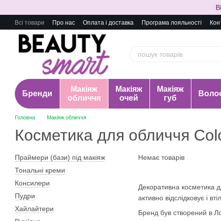
Перейти до основного контенту
В
Всі товари
Про нас
Оплата і доставка
Програма лояльності
Кон
Макіяж
Макіяж
Макіяж
Бренди
Воло
обличчя
очей
губ
Головна
Макіяж обличчя
Косметика для обличчя Col
Праймери (бази) під макіяж
Немає товарів
Тональні креми
Консилери
Декоративна косметика дл
Пудри
активно відслідковує і вт
Хайлайтери
Бренд був створений в Ло