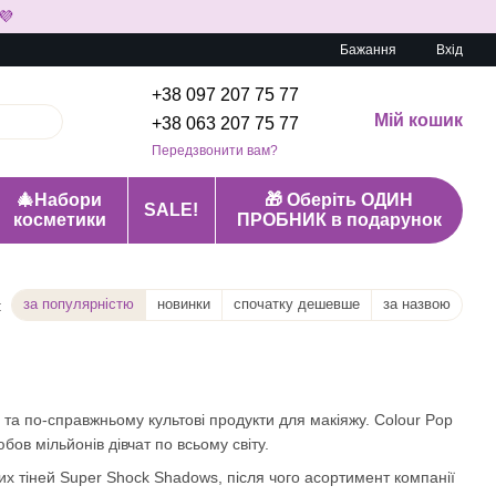
💜
Бажання
Вхід
+38 097 207 75 77
Мій кошик
+38 063 207 75 77
Передзвонити вам?
🎄Набори
🎁 Оберіть ОДИН
SALE!
косметики
ПРОБНИК в подарунок
за популярністю
новинки
спочатку дешевше
за назвою
:
 та по-справжньому культові продукти для макіяжу. Colour Pop
бов мільйонів дівчат по всьому світу.
х тіней Super Shock Shadows, після чого асортимент компанії