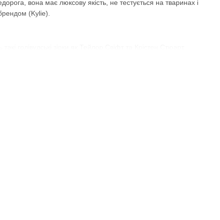
орога, вона має люксову якість, не тестується на тваринах і
рендом (Kylie).
такі голівудські зірки як Тейлор Свіфт та Крістен Стюарт.
ка є максимально простою і лаконічною – якісні пластикові
обленою разом із Disney, у якій кожен із відтінків отримав
 навіть 30 відтіків). Можна знайти і нейтральні палетки на кожен
летка для денних і вечірніх макіяжів - Give it to me straight.
n - золотистого шампанського. Також класні їх пудрові
помадами з матовим ефектом, блисками і хорошими контурними
агантних пурпурних і синіх.