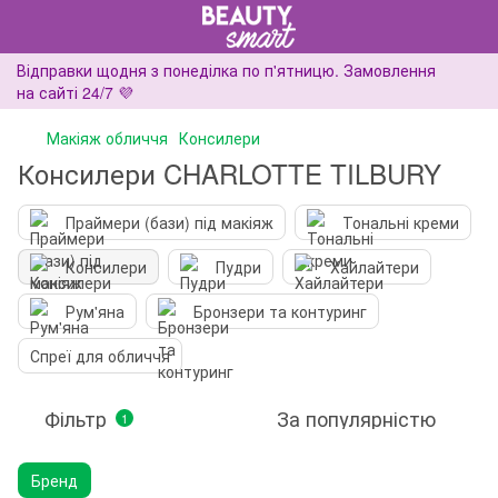
Відправки щодня з понеділка по п'ятницю. Замовлення
на сайті 24/7 💜
Макіяж обличчя
Консилери
Консилери CHARLOTTE TILBURY
Праймери (бази) під макіяж
Тональні креми
Консилери
Пудри
Хайлайтери
Рум'яна
Бронзери та контуринг
Спреї для обличчя
Фільтр
За популярністю
1
Бренд