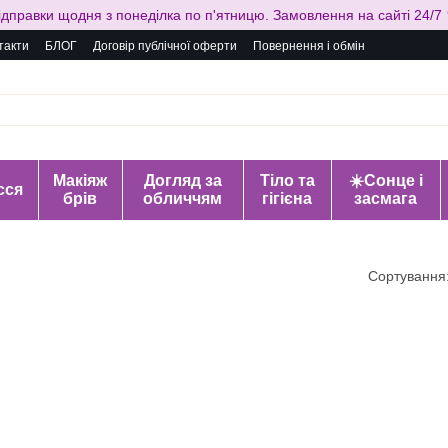
ідправки щодня з понеділка по п'ятницю. Замовлення на сайті 24/7 
такти
БЛОГ
Договір публічної оферти
Повернення і обмін
Макіяж
Догляд за
Тіло та
☀️Сонце і
сся
брів
обличчям
гігієна
засмага
Сортування