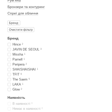
Рум'яна
Бронзери та контуринг
Спреї для обличчя
Бренд:
Очистити фільтр
Бренд
Hince
2
JAVIN DE SEOUL
3
Missha
1
Parnell
1
Peripera
2
SHAISHAISHAI
1
TFIT
6
The Saem
5
LAKA
1
Glow
2
Наявність
В наявності
0
Немає в наявності
0