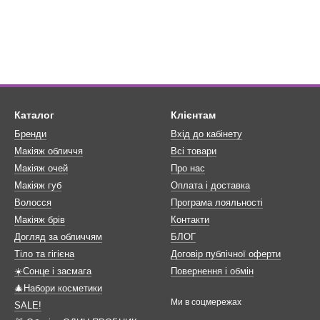
Каталог
Клієнтам
Бренди
Вхід до кабінету
Макіяж обличчя
Всі товари
Макіяж очей
Про нас
Макіяж губ
Оплата і доставка
Волосся
Програма лояльності
Макіяж брів
Контакти
Догляд за обличчям
БЛОГ
Тіло та гігієна
Договір публічної оферти
☀️Сонце і засмага
Повернення і обмін
🎄Набори косметики
Ми в соцмережах
SALE!