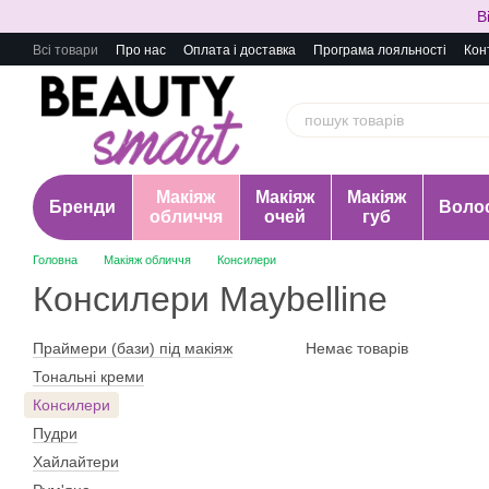
Перейти до основного контенту
В
Всі товари
Про нас
Оплата і доставка
Програма лояльності
Кон
Макіяж
Макіяж
Макіяж
Бренди
Воло
обличчя
очей
губ
Головна
Макіяж обличчя
Консилери
Консилери Maybelline
Праймери (бази) під макіяж
Немає товарів
Тональні креми
Консилери
Пудри
Хайлайтери