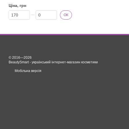
Ціна, грн
Від Ціна, грн
До Ціна, грн
ОК
© 2016—2026
BeautySmart - український інтернет-магазин косметики
Мобільна версія