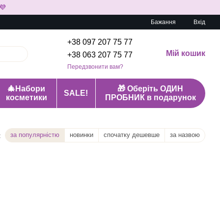
💜
Бажання
Вхід
+38 097 207 75 77
Мій кошик
+38 063 207 75 77
Передзвонити вам?
🎄Набори
🎁 Оберіть ОДИН
SALE!
косметики
ПРОБНИК в подарунок
за популярністю
новинки
спочатку дешевше
за назвою
: