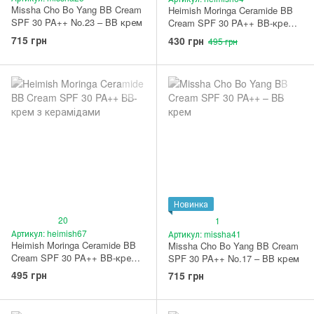
Missha Cho Bo Yang BB Cream
Heimish Moringa Ceramide BB
SPF 30 PA++ No.23 – BB крем
Cream SPF 30 PA++ BB-крем з
керамідами 23N Light Medium
715 грн
430 грн
495 грн
Новинка
20
1
Артикул: heimish67
Артикул: missha41
Heimish Moringa Ceramide BB
Missha Cho Bo Yang BB Cream
Cream SPF 30 PA++ BB-крем з
SPF 30 PA++ No.17 – BB крем
керамідами 25N Medium
495 грн
715 грн