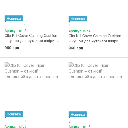
Новинка
Новинка
4
4
Артикул: clio3
Артикул: clio4
Clio Kill Cover Calming Cushion
Clio Kill Cover Calming Cushion
– кушон для чутливої шкіри +
– кушон для чутливої шкіри +
запаска (2 Lingerie)
запаска (3 Linen)
960 грн
960 грн
Новинка
Новинка
3
3
Артикул: clio5
Артикул: clio6