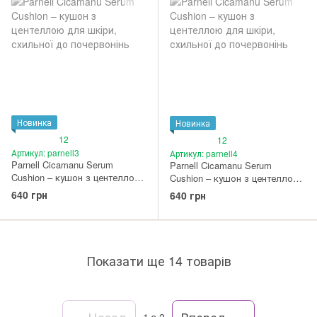
Новинка
Новинка
12
12
Артикул: parnell3
Артикул: parnell4
Parnell Cicamanu Serum
Parnell Cicamanu Serum
Cushion – кушон з центеллою
Cushion – кушон з центеллою
для шкіри, схильної до
для шкіри, схильної до
640 грн
640 грн
почервонінь #23N Nude Sand
почервонінь 24 Natural Nude
Показати ще 14 товарів
Назад
Вперед