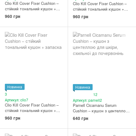
Clio Kill Cover Fixer Cushion –
Clio Kill Cover Fixer Cushion –
стійкий тональний кушон +
стійкий тональний кушон +
запаска (02 Lingerie)
запаска (03 Linen)
960 грн
960 грн
Новинка
Новинка
3
12
Артикул: clio7
Артикул: parnell2
Clio Kill Cover Fixer Cushion –
Parnell Cicamanu Serum
стійкий тональний кушон +
Cushion – кушон з центеллою
запаска (04 Ginger)
для шкіри, схильної до
960 грн
640 грн
почервонінь #21N Rosy