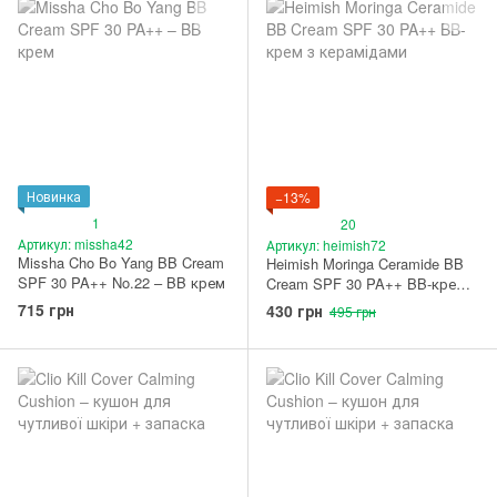
Новинка
−13%
1
20
Артикул: missha42
Артикул: heimish72
Missha Cho Bo Yang BB Cream
Heimish Moringa Ceramide BB
SPF 30 PA++ No.22 – BB крем
Cream SPF 30 PA++ BB-крем з
керамідами 19 Fair Beige
715 грн
430 грн
495 грн