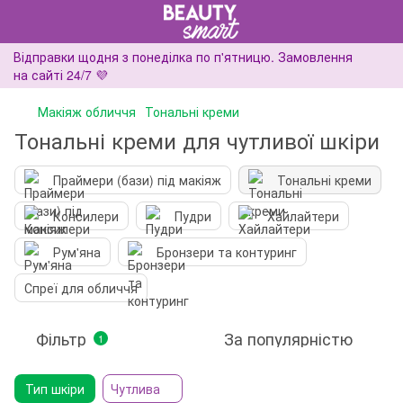
Відправки щодня з понеділка по п'ятницю. Замовлення
на сайті 24/7 💜
Макіяж обличчя
Тональні креми
Тональні креми для чутливої шкіри
Праймери (бази) під макіяж
Тональні креми
Консилери
Пудри
Хайлайтери
Рум'яна
Бронзери та контуринг
Спреї для обличчя
Фільтр
За популярністю
1
Тип шкіри
Чутлива