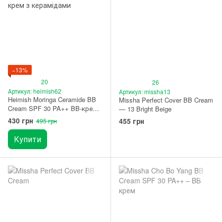
−13%
20
26
Артикул: heimish62
Артикул: missha13
Heimish Moringa Ceramide BB
Missha Perfect Cover BB Cream
Cream SPF 30 PA++ BB-крем з
— 13 Bright Beige
керамідами 21C Light Beige
430 грн
455 грн
495 грн
Купити