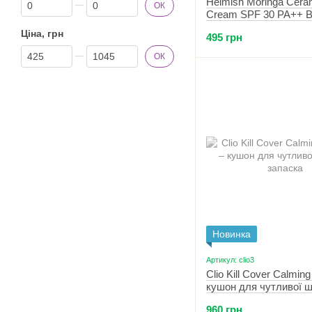
Від знижка%
До знижка%
Heimish Moringa Cera
ОК
Cream SPF 30 PA++ B
керамідами 25N Medi
Ціна, грн
495 грн
Від Ціна, грн
До Ціна, грн
ОК
Новинка
Артикул: clio3
Clio Kill Cover Calmin
кушон для чутливої ш
запаска (2 Lingerie)
960 грн