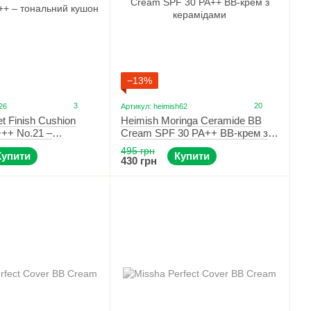
−13%
3
20
26
Артикул: heimish62
t Finish Cushion
Heimish Moringa Ceramide BB
++ No.21 –
Cream SPF 30 PA++ BB-крем з
кушон
керамідами 21C Light Beige
495 грн
Купити
Купити
430 грн