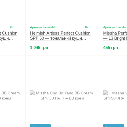
16
16
Артикул: heimish10
Артикул: missha
t Cushion
Heimish Artless Perfect Cushion
Missha Perf
кушн
SPF 50 — тональний кушн
— 13 Bright 
ефектом
(+запаска) з сяючим ефектом
1 045 грн
455 грн
(23 відтінок)