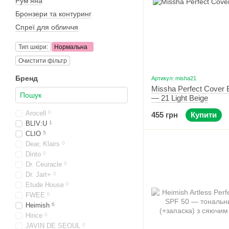
Рум'яна
Бронзери та контуринг
Спреї для обличчя
Тип шкіри:
Нормальна
Очистити фільтр
Бренд
Артикул: misha21
Missha Perfect Cover
— 21 Light Beige
Arocell
0
455 грн
Купити
BLIV:U
1
CLIO
5
Dear, Klairs
0
Dinto
0
Dr. Ceuracle
0
Dr. Jart+
0
Etude House
0
FWEE
0
Heimish
6
Hince
0
JAVIN DE SEOUL
0