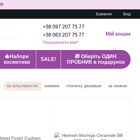
💜
Бажання
Вхід
+38 097 207 75 77
Мій кошик
+38 063 207 75 77
Передзвонити вам?
🎄Набори
🎁 Оберіть ОДИН
SALE!
косметики
ПРОБНИК в подарунок
за популярністю
новинки
спочатку дешевше
за назвою
: