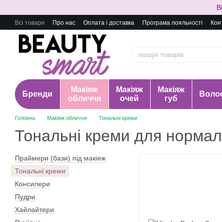
Перейти до основного контенту
В
Всі товари
Про нас
Оплата і доставка
Програма лояльності
Кон
Макіяж
Макіяж
Макіяж
Бренди
Воло
обличчя
очей
губ
Головна
Макіяж обличчя
Тональні креми
Тональні креми для нормал
Праймери (бази) під макіяж
Тональні креми
Консилери
Пудри
Хайлайтери