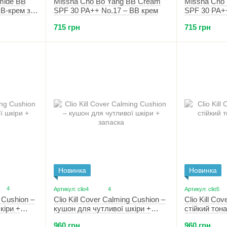
mide BB
Missha Cho Bo Yang BB Cream
Missha Cho
B-крем з
SPF 30 PA++ No.17 – BB крем
SPF 30 PA++
um
715 грн
715 грн
Новинка
Новинка
4
Артикул: clio4
4
Артикул: clio5
g Cushion –
Clio Kill Cov
Clio Kill Cover Calming Cushion –
кіри +
стійкий тон
кушон для чутливої шкіри +
запаска (02 
запаска (3 Linen)
960 грн
960 грн