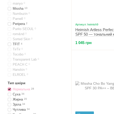
manyo
0
Missha
10
Numbuzin
0
Parnell
0
Peripera
2
Артикул: heimish9
Purito SEOUL
0
Heimish Artless Perfec
rom&nd
0
SPF 50 — тональний 
(+запаска) з сяючим 
Sorted Skin
0
1 045 грн
(21 відтінок)
TFIT
4
TirTir
0
Tocobo
0
Transparent Lab
0
PEACH C
0
Hanskin
0
ELROEL
0
Тип шкіри
Нормальна
28
Суха
34
Жирна
20
Зріла
34
Чутлива
34