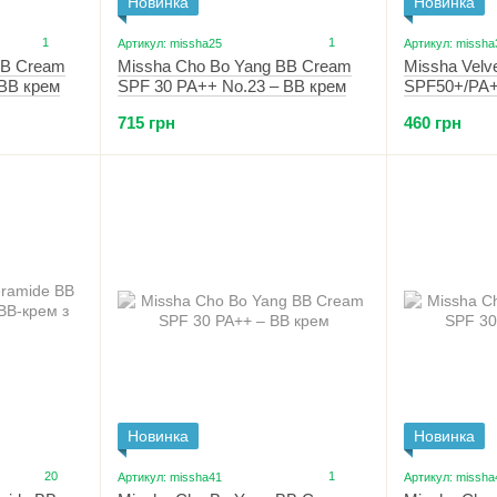
Новинка
Новинка
1
1
Артикул: missha25
Артикул: missha
BB Cream
Missha Cho Bo Yang BB Cream
Missha Velve
 BB крем
SPF 30 PA++ No.23 – BB крем
SPF50+/PA+
тональний 
715 грн
460 грн
Новинка
Новинка
20
1
Артикул: missha41
Артикул: missha