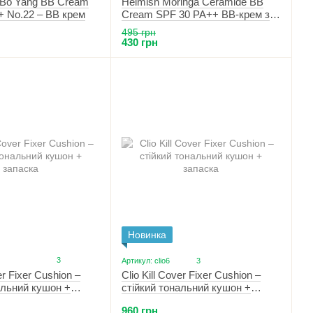
 Bo Yang BB Cream
Heimish Moringa Ceramide BB
 No.22 – BB крем
Cream SPF 30 PA++ BB-крем з
керамідами 19 Fair Beige
495 грн
430 грн
Новинка
3
Артикул: clio6
3
er Fixer Cushion –
Clio Kill Cover Fixer Cushion –
альний кушон +
стійкий тональний кушон +
Lingerie)
запаска (03 Linen)
960 грн