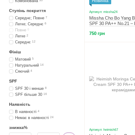
Новинка
Комбінована
30
Ступінь покриття
Артикул: missha24
Missha Cho Bo Yang 
Середнє; Повне
7
SPF 30 PA++ No.21 –
Легке; Середнє
6
Повне
0
750 грн
Легке
2
Середнє
12
Фініш
Матовий
5
Натуральний
14
Сяючий
4
SPF
SPF 30 і менше
8
SPF більше 30
16
Наявність
В наявності
4
Немає в наявності
24
знижка%
Артикул: heimish67