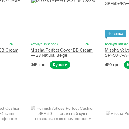
Новинка
26
26
Артикул: missha23
Артикул: missha
 BB Cream
Missha Perfect Cover BB Cream
Missha Velve
— 23 Natural Beige
SPF50+/PA+
тональний 
445 грн
Купити
480 грн