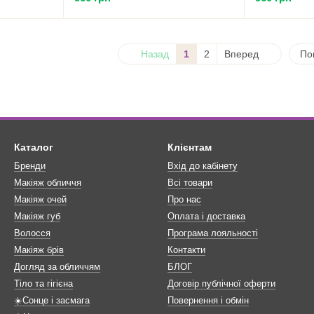
Назад
1
2
Вперед
По
Каталог
Клієнтам
Бренди
Вхід до кабінету
Макіяж обличчя
Всі товари
Макіяж очей
Про нас
Макіяж губ
Оплата і доставка
Волосся
Програма лояльності
Макіяж брів
Контакти
Догляд за обличчям
БЛОГ
Тіло та гігієна
Договір публічної оферти
☀️Сонце і засмага
Повернення і обмін