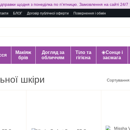
ідправки щодня з понеділка по п'ятницю. Замовлення на сайті 24/7 
такти
БЛОГ
Договір публічної оферти
Повернення і обмін
Макіяж
Догляд за
Тіло та
☀️Сонце і
сся
брів
обличчям
гігієна
засмага
ьної шкіри
Сортування