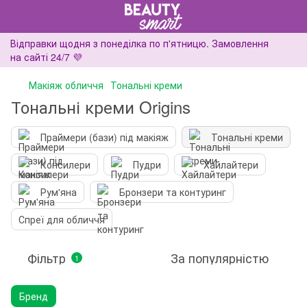
Відправки щодня з понеділка по п'ятницю. Замовлення
на сайті 24/7 💜
Макіяж обличчя
Тональні креми
Тональні креми Origins
Праймери (бази) під макіяж
Тональні креми
Консилери
Пудри
Хайлайтери
Рум'яна
Бронзери та контуринг
Спреї для обличчя
Фільтр
За популярністю
1
Бренд