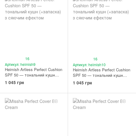
16
16
Артикул: heimish9
Артикул: heimish10
Heimish Artless Perfect Cushion
Heimish Artless Perfect Cushion
SPF 50 — тональний кушн
SPF 50 — тональний кушн
(+запаска) з сяючим ефектом
(+запаска) з сяючим ефектом
1 045 грн
1 045 грн
(21 відтінок)
(23 відтінок)