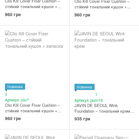
Clio Kill Cover Fixer Cushion –
Clio Kill Cover Fixer Cushion –
стійкий тональний кушон +
стійкий тональний кушон +
запаска (02 Lingerie)
запаска (03 Linen)
960 грн
960 грн
Новинка
Новинка
3
1
Артикул: clio7
Артикул: javin19
Clio Kill Cover Fixer Cushion –
JAVIN DE SEOUL Wink
стійкий тональний кушон +
Foundation – тональний крем
запаска (04 Ginger)
#20 Cover Vanilla
960 грн
935 грн