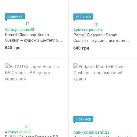
Новинка
Новинка
12
12
Артикул: parnell3
Артикул: parnell4
Parnell Cicamanu Serum
Parnell Cicamanu Serum
Cushion – кушон з центеллою
Cushion – кушон з центеллою
для шкіри, схильної до
для шкіри, схильної до
640 грн
640 грн
почервонінь #23N Nude Sand
почервонінь 24 Natural Nude
Новинка
6
Артикул: blivu8
Артикул: peripera123
BLIV:U Collagen Bouncing BB