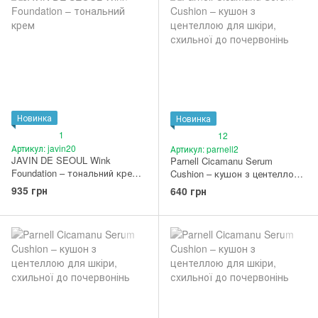
Новинка
Новинка
1
12
Артикул: javin20
Артикул: parnell2
JAVIN DE SEOUL Wink
Parnell Cicamanu Serum
Foundation – тональний крем
Cushion – кушон з центеллою
#21 Cover Ivory
для шкіри, схильної до
935 грн
640 грн
почервонінь #21N Rosy