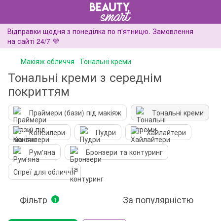
Відправки щодня з понеділка по п'ятницю. Замовлення
на сайті 24/7 💜
Макіяж обличчя
Тональні креми
Тональні креми з середнім
покриттям
Праймери (бази) під макіяж
Тональні креми
Консилери
Пудри
Хайлайтери
Рум'яна
Бронзери та контуринг
Спреї для обличчя
Фільтр
За популярністю
1