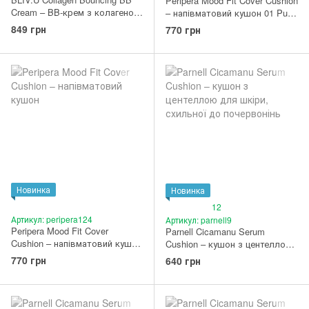
Peripera Mood Fit Cover Cushion
Cream – BB-крем з колагеном
– напівматовий кушон 01 Pure
50 мл
Fit
849 грн
770 грн
Новинка
Новинка
12
Артикул: peripera124
Артикул: parnell9
Peripera Mood Fit Cover
Parnell Cicamanu Serum
Cushion – напівматовий кушон
Cushion – кушон з центеллою
02 Ivory Fit
для шкіри, схильної до
770 грн
640 грн
почервонінь #21C Cool Rosy