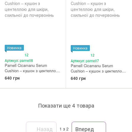
Новинка
Новинка
12
12
Артикул: parnell8
Артикул: parnell7
Parnell Cicamanu Serum
Parnell Cicamanu Serum
Cushion – кушон з центеллою
Cushion – кушон з центеллою
для шкіри, схильної до
для шкіри, схильної до
640 грн
640 грн
почервонінь #19N Neutral
почервонінь #17N Fair Vanilla
Porcelain
Показати ще 4 товара
Назад
Вперед
1
з 2