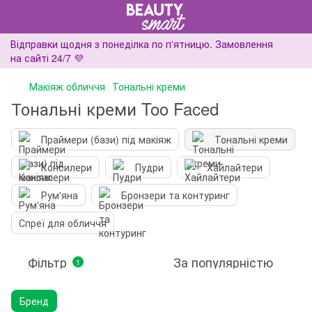
Відправки щодня з понеділка по п'ятницю. Замовлення
на сайті 24/7 💜
Макіяж обличчя
Тональні креми
Тональні креми Too Faced
Праймери (бази) під макіяж
Тональні креми
Консилери
Пудри
Хайлайтери
Рум'яна
Бронзери та контуринг
Спреї для обличчя
Фільтр
За популярністю
1
Бренд