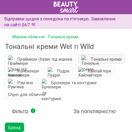
Відправки щодня з понеділка по п'ятницю. Замовлення
на сайті 24/7 💜
Макіяж обличчя
Тональні креми
Тональні креми Wet n Wild
Праймери (бази) під макіяж
Тональні креми
Консилери
Пудри
Хайлайтери
Рум'яна
Бронзери та контуринг
Спреї для обличчя
Фільтр
За популярністю
1
Бренд