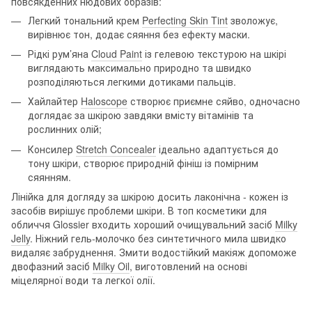
повсякденних нюдових образів:
Легкий тональний крем
Perfecting Skin Tint
зволожує,
вирівнює тон, додає сяяння без ефекту маски.
Рідкі рум’яна
Cloud Paint
із гелевою текстурою на шкірі
виглядають максимально природно та швидко
розподіляються легкими дотиками пальців.
Хайлайтер
Haloscope
створює приємне сяйво, одночасно
доглядає за шкірою завдяки вмісту вітамінів та
рослинних олій;
Консилер
Stretch Conсealer
ідеально адаптується до
тону шкіри, створює природній фініш із помірним
сяянням.
Лінійка для догляду за шкірою досить лаконічна - кожен із
засобів вирішує проблеми шкіри. В топ косметики для
обличчя Glossier входить хороший очищувальний засіб
Milky
Jelly
. Ніжний гель-молочко без синтетичного мила швидко
видаляє забруднення. Змити водостійкий макіяж допоможе
двофазний засіб
Milky Oil
, виготовлений на основі
міцелярної води та легкої олії.