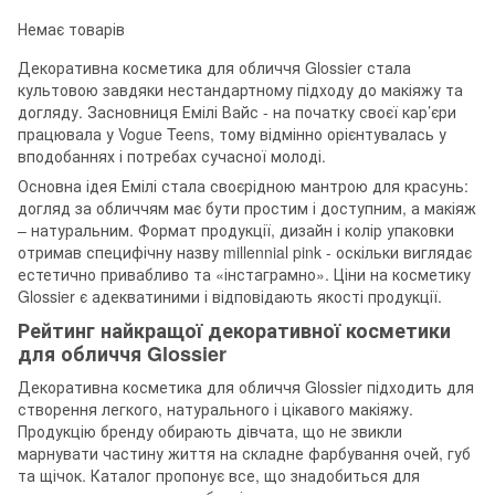
Немає товарів
Декоративна косметика для обличчя Glossier стала
культовою завдяки нестандартному підходу до макіяжу та
догляду. Засновниця Емілі Вайс - на початку своєї кар’єри
працювала у Vogue Teens, тому відмінно орієнтувалась у
вподобаннях і потребах сучасної молоді.
Основна ідея Емілі стала своєрідною мантрою для красунь:
догляд за обличчям має бути простим і доступним, а макіяж
– натуральним. Формат продукції, дизайн і колір упаковки
отримав специфічну назву millennial pink - оскільки виглядає
естетично привабливо та «інстаграмно». Ціни на косметику
Glossier є адекватиними і відповідають якості продукції.
Рейтинг найкращої декоративної косметики
для обличчя Glossier
Декоративна косметика для обличчя Glossier підходить для
створення легкого, натурального і цікавого макіяжу.
Продукцію бренду обирають дівчата, що не звикли
марнувати частину життя на складне фарбування очей, губ
та щічок. Каталог пропонує все, що знадобиться для