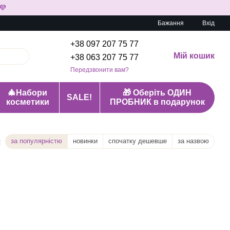
💜
Бажання
Вхід
+38 097 207 75 77
Мій кошик
+38 063 207 75 77
Передзвонити вам?
🎄Набори
🎁 Оберіть ОДИН
SALE!
косметики
ПРОБНИК в подарунок
за популярністю
новинки
спочатку дешевше
за назвою
: