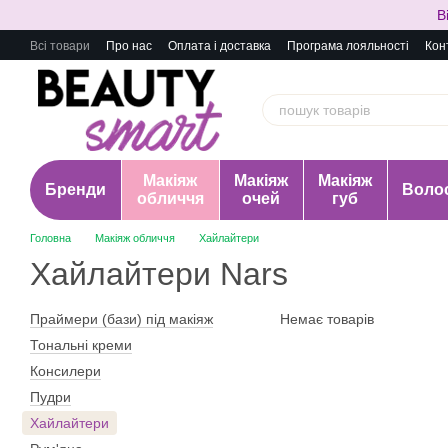
Перейти до основного контенту
В
Всі товари
Про нас
Оплата і доставка
Програма лояльності
Кон
Макіяж
Макіяж
Макіяж
Бренди
Воло
обличчя
очей
губ
Головна
Макіяж обличчя
Хайлайтери
Хайлайтери Nars
Праймери (бази) під макіяж
Немає товарів
Тональні креми
Консилери
Пудри
Хайлайтери