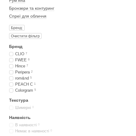
Рум'яна
Бронзери та контуринг
Спреї для обличчя
Бренд:
Очистити фільтр
Бренд
CLIO
7
FWEE
6
Hince
7
Peripera
2
rom&nd
5
PEACH C
1
Colorgram
5
Текстура
Шимерні
0
Наявність
В наявності
0
Немає в наявності
0