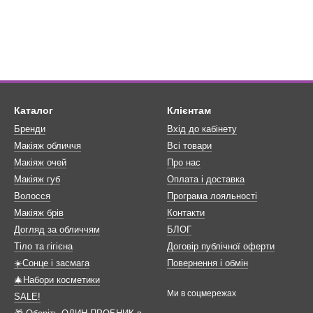
Каталог
Клієнтам
Бренди
Вхід до кабінету
Макіяж обличчя
Всі товари
Макіяж очей
Про нас
Макіяж губ
Оплата і доставка
Волосся
Програма лояльності
Макіяж брів
Контакти
Догляд за обличчям
БЛОГ
Тіло та гігієна
Договір публічної оферти
☀️Сонце і засмага
Повернення і обмін
🎄Набори косметики
Ми в соцмережах
SALE!