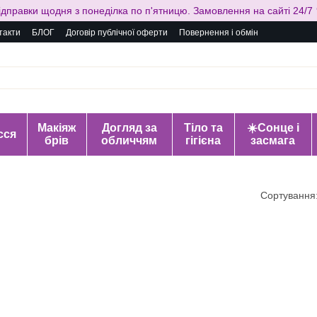
ідправки щодня з понеділка по п'ятницю. Замовлення на сайті 24/7 
такти
БЛОГ
Договір публічної оферти
Повернення і обмін
Макіяж
Догляд за
Тіло та
☀️Сонце і
сся
брів
обличчям
гігієна
засмага
Сортування