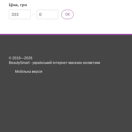
Ціна, грн
Від Ціна, грн
До Ціна, грн
ОК
© 2016—2026
BeautySmart - український інтернет-магазин косметики
Мобільна версія