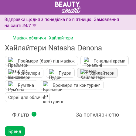
Відправки щодня з понеділка по п'ятницю. Замовлення
на сайті 24/7 💜
Макіяж обличчя
Хайлайтери
Хайлайтери Natasha Denona
Праймери (бази) під макіяж
Тональні креми
Консилери
Пудри
Хайлайтери
Рум'яна
Бронзери та контуринг
Спреї для обличчя
Фільтр
За популярністю
1
Бренд