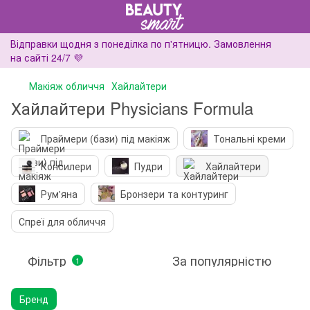
Відправки щодня з понеділка по п'ятницю. Замовлення
на сайті 24/7 💜
Макіяж обличчя
Хайлайтери
Хайлайтери Physicians Formula
Праймери (бази) під макіяж
Тональні креми
Консилери
Пудри
Хайлайтери
Рум'яна
Бронзери та контуринг
Спреї для обличчя
Фільтр
За популярністю
1
Бренд