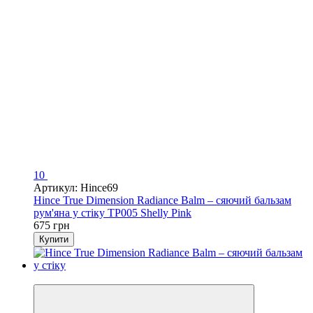
10
Артикул: Hince69
Hince True Dimension Radiance Balm – сяючий бальзам
рум'яна у стіку TP005 Shelly Pink
675 грн
Купити
Новинка