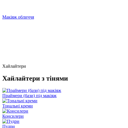
Макіяж обличчя
Хайлайтери
Хайлайтери з тінями
Праймери (бази) під макіяж
Тональні креми
Консилери
Пудри