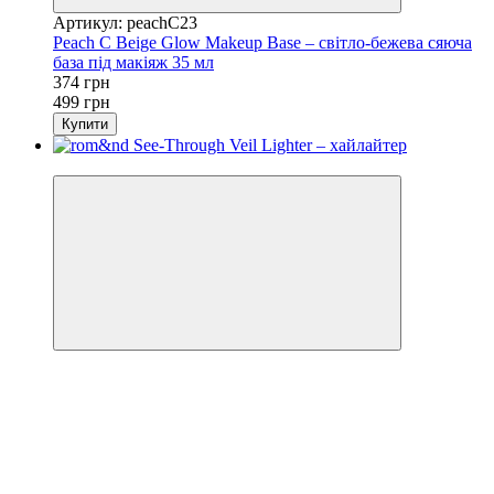
Артикул: peachC23
Peach C Beige Glow Makeup Base – світло-бежева сяюча
база під макіяж 35 мл
374 грн
499 грн
Купити
Новинка