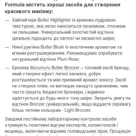
Formula містить хороші засоби для створення
красивого макіяжу:
Хайлайтери Butter Highlighter із кремово-пудровою
текстурою, яка легко наноситься пензликом, спонжем
чи пальцями. Універсальний золотистий відтінок
ідеально підходить до світлої чи засмаглої шкіри;
Ніжні рум’яна Butter Blush із екзотичним ароматом та
м’яким розтушовуванням. Рекомендуємо спробувати
натуральний відтінок Plum Rose;
Бронзер
Murumuru Butter Bronzer
– топовий засіб бренду,
який створює ефект легкої засмаги, добре
розтушовується та має приємний аромат кокосу. Засіб
не створює плям, не виглядає занадто оранжевим, чим
часто грішать бюджетні бронзери, і відмінно
адаптується до будь-якого тону шкіри. Зверніть увагу на
відтінок Bronzer (універсальний), якщо віддаєте перевагу
більш теплим кольорам -
Light Bronzer
.
Завдяки постійному лабораторному контролю засоби
отримують позитивні відгуки експертів, косметологів і
модниць, включаючи відомих голлівудських зірок. Продукція