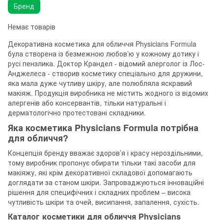
Бренд
Немає товарів
Декоративна косметика для обличчя Physicians Formula
була створена із безмежною любов’ю у кожному дотику і
русі пензлика. Доктор Крандел - відомий алерголог із Лос-
Анджелеса - створив косметику спеціально для дружини,
яка мала дуже чутливу шкіру, але полюбляла яскравий
макіяж. Продукція виробника не містить жодного із відомих
алергенів або консервантів, тільки натуральні і
дерматологічно протестовані складники.
Яка косметика Physicians Formula потрібна
для обличчя?
Концепція бренду вважає здоров’я і красу нероздільними,
тому виробник пропонує обирати тільки такі засоби для
макіяжу, які крім декоративної складової допомагають
доглядати за станом шкіри. Запроваджуються інноваційні
рішення для специфічних і складних проблем – висока
чутливість шкіри та очей, висипання, запалення, сухість.
Каталог косметики для обличчя Physicians