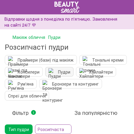
Відправки щодня з понеділка по п'ятницю. Замовлення
на сайті 24/7 💜
Макіяж обличчя
Пудри
Розсипчасті пудри
Праймери (бази) під макіяж
Тональні креми
Консилери
Пудри
Хайлайтери
Рум'яна
Бронзери та контуринг
Спреї для обличчя
Фільтр
За популярністю
1
Тип пудри
Розсипчаста