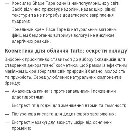
Консилер Shape Tape один із найпопулярніших у світі.
Засіб відмінно приховує недоліки, надає шкірі рівної
текстури та не потребує додаткового закріплення
пудрами;
Тональний крем
Face Tape
із натуральним матовим
фінішем бездоганно витримує вологу і не викликає
алергічних реакцій.
Косметика для обличчя Tarte: секрети складу
Виробник прискіпливо ставиться до вибору складників для
створення декоративної косметики, щоб разом із ефектним
макіяжем шкіра зберігала свій природній баланс, молодість
та пружність. Серед улюблених натуральних компонентів
бренду:
Амазонська глина із протизапальними і поживними
властивостями;
Екстракт ягід годжі для зменшення втоми та тьмяності;
Гіалуронова кислота для додаткового зволоження;
Екстракт маракуї для захисту шкіри від сонячних
променів;