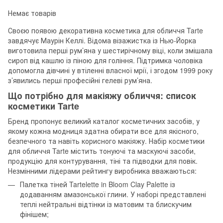
Немає товарів
Своєю появою декоративна косметика для обличчя Tarte
завдячує Маурін Келлі. Відома візажистка із Нью-Йорка
виготовила перші рум’яна у шестирічному віці, коли змішала
сироп від кашлю із піною для гоління. Підтримка чоловіка
допомогла дівчині у втіленні власної мрії, і згодом 1999 року
з’явились перші професійні гелеві рум’яна.
Що потрібно для макіяжу обличчя: список
косметики Tarte
Бренд пропонує великий каталог косметичних засобів, у
якому кожна модниця здатна обирати все для якісного,
безпечного та навіть корисного макіяжу. Набір косметики
для обличчя Tarte містить тонуючі та маскуючі засоби,
продукцію для контурування, тіні та підводки для повік.
Незмінними лідерами рейтингу виробника вважаються:
Палетка тіней Tartelette in Bloom Clay Palette із
додаванням амазонської глини. У наборі представлені
теплі нейтральні відтінки із матовим та блискучим
фінішем;