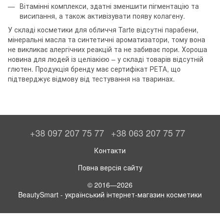
Вітамінні комплекси, здатні зменшити пігментацію та
висипання, а також активізувати появу колагену.
У складі косметики для обличчя Tarte відсутні парабени,
мінеральні масла та синтетичні ароматизатори, тому вона
не викликає алергічних реакцій та не забиває пори. Хороша
новина для людей із целіакією – у складі товарів відсутній
глютен. Продукція бренду має сертифікат РЕТА, що
підтверджує відмову від тестування на тваринах.
+38 097 207 75 77
+38 063 207 75 77
Контакти
Повна версія сайту
© 2016—2026
BeautySmart - український інтернет-магазин косметики