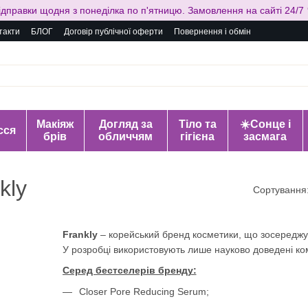
ідправки щодня з понеділка по п'ятницю. Замовлення на сайті 24/7 
такти
БЛОГ
Договір публічної оферти
Повернення і обмін
Макіяж
Догляд за
Тіло та
☀️Сонце і
сся
брів
обличчям
гігієна
засмага
kly
Сортування
Frankly
– корейський бренд косметики, що зосереджує
У розробці використовують лише науково доведені ком
Серед бестселерів бренду:
Closer Pore Reducing Serum;