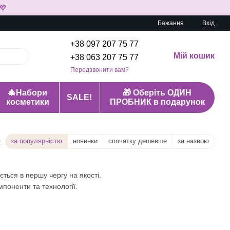
💜
Бажання
Вхід
+38 097 207 75 77
Мій кошик
+38 063 207 75 77
Передзвонити вам?
🎄Набори
🎁 Оберіть ОДИН
SALE!
косметики
ПРОБНИК в подарунок
за популярністю
новинки
спочатку дешевше
за назвою
:
ться в першу чергу на якості.
поненти та технології.