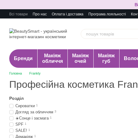
Перейти до основного контенту
В
Всі товари
Про нас
Оплата і доставка
Програма лояльності
Кон
Макіяж
Макіяж
Макіяж
Бренди
Воло
обличчя
очей
губ
Головна
Frankly
Професійна косметика Fran
Розділ
Сироватки
1
Догляд за обличчям
3
☀️Сонце і засмага
1
SPF
1
SALE!
1
Демакіяж
1