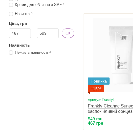
Креми для обличчя з SPF
1
Новинка
3
Ціна, грн
Від Ціна, грн
До Ціна, грн
ОК
Наявність
Немає в наявності
3
Новинка
−15%
Артикул: Frankly1
Frankly Cicahae Sunsc
заспокійливий сонце
крем 50 мл
549 грн
467 грн