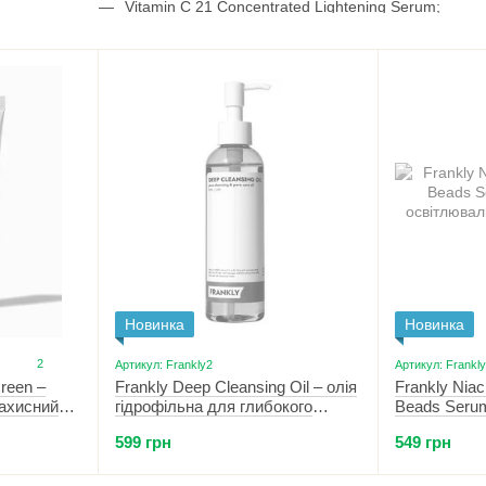
Vitamin C 21 Concentrated Lightening Serum;
CICA 80 & HA Soothing Toner.
Купити продукцію бренду
Frankly
за доступною ціною
доставка по всій Україні здійснюється щодня по будн
Новинка
Новинка
2
Артикул: Frankly2
Артикул: Frankl
reen –
Frankly Deep Cleansing Oil – олія
Frankly Nia
захисний
гідрофільна для глибокого
Beads Seru
очищення 200 мл
освітлюваль
599 грн
549 грн
цинком 30 