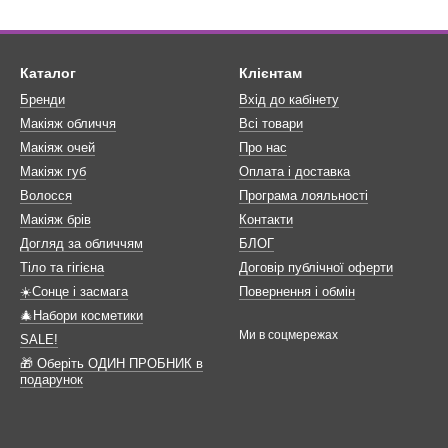
Каталог
Клієнтам
Бренди
Вхід до кабінету
Макіяж обличчя
Всі товари
Макіяж очей
Про нас
Макіяж губ
Оплата і доставка
Волосся
Програма лояльності
Макіяж брів
Контакти
Догляд за обличчям
БЛОГ
Тіло та гігієна
Договір публічної оферти
☀️Сонце і засмага
Повернення і обмін
🎄Набори косметики
Ми в соцмережах
SALE!
🎁 Оберіть ОДИН ПРОБНИК в
подарунок