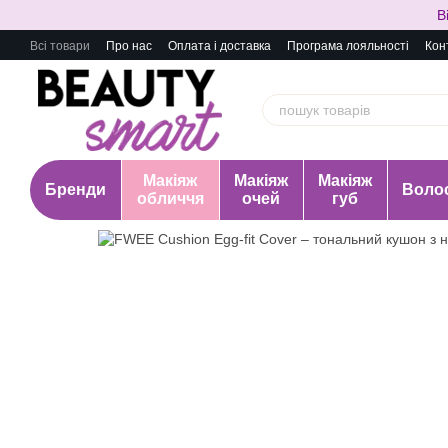
Перейти до основного контенту
В
Всі товари
Про нас
Оплата і доставка
Програма лояльності
Кон
Макіяж
Макіяж
Макіяж
Бренди
Воло
обличчя
очей
губ