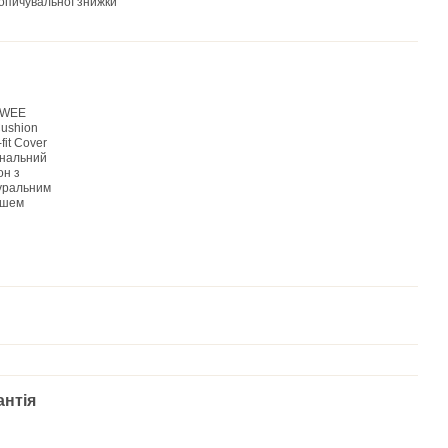
опичувальної знижки
антія