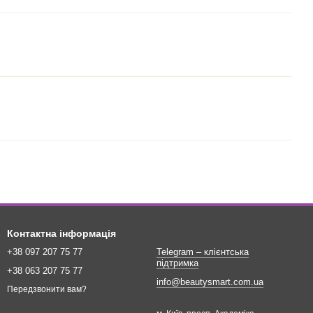
Контактна інформація
+38 097 207 75 77
Telegram – клієнтська
підтримка
+38 063 207 75 77
info@beautysmart.com.ua
Передзвонити вам?