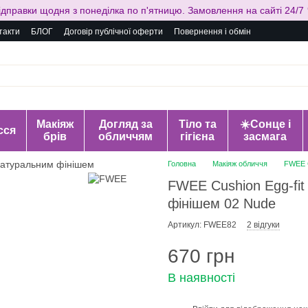
ідправки щодня з понеділка по п'ятницю. Замовлення на сайті 24/7 
такти
БЛОГ
Договір публічної оферти
Повернення і обмін
Макіяж
Догляд за
Тіло та
☀️Сонце і
сся
брів
обличчям
гігієна
засмага
Головна
Макіяж обличчя
FWEE C
FWEE Cushion Egg-fit
фінішем 02 Nude
Артикул: FWEE82
2 відгуки
670 грн
В наявності