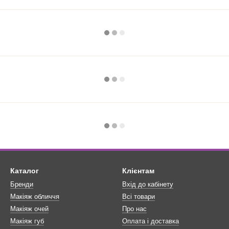
Каталог
Клієнтам
Бренди
Вхід до кабінету
Макіяж обличчя
Всі товари
Макіяж очей
Про нас
Макіяж губ
Оплата і доставка