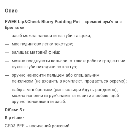
Опис
FWEE Lip&Cheek Blurry Pudding Pot – кремові рум'яна з
брелком:
засіб можна наносити на губи та щоки;
має пудингову легку текстуру;
залишає матовий фініш;
можна поєднувати кольори, а також робити градієнт чи
пухкіші губи виходячи за контур;
зручно наносити пальцем або
спеціальним
пензликом
(не входить в комплект, продається окремо);
набір з міні-брелком (різні кольори йдуть рандомно),
можна наповнити румʼянами та носити з собою, щоб
зручно поновлювати засіб.
Обʼєм:
5 г.
Відтінки:
CR03 BFF – насичений рожевий.