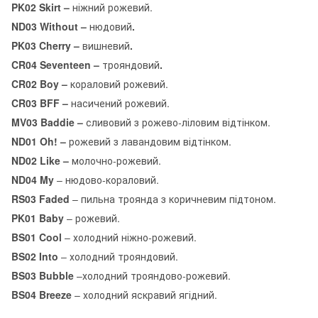
PK02 Skirt –
ніжний рожевий.
ND03 Without
–
нюдовий
.
PK03 Cherry –
вишневий
.
CR04 Seventeen
–
трояндовий
.
CR02 Boy
–
кораловий рожевий.
CR03 BFF
–
насичений рожевий.
MV03 Baddie –
сливовий з рожево-ліловим відтінком.
ND01 Oh!
–
рожевий
з лавандовим відтінком.
ND02 Like
–
молочно-рожевий.
ND04 My
– нюдово-кораловий.
RS03 Faded
– пильна троянда з коричневим підтоном.
PK01 Baby
– рожевий.
BS01 Cool
– холодний ніжно-рожевий.
BS02 Into
– холодний трояндовий.
BS03 Bubble
–холодний трояндово-рожевий.
BS04 Breeze
– холодний яскравий ягідний.