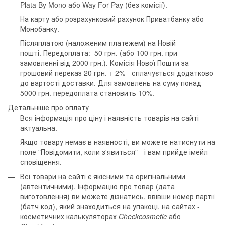
Plata By Mono або Way For Pay (без комісії).
На карту або розрахунковий рахунок Приватбанку або
Монобанку.
Післяплатою (наложеним платежем) на Новій
пошті. Передоплата: 50 грн. (або 100 грн. при
замовленні від 2000 грн.). Комісія Нової Пошти за
грошовий переказ 20 грн. + 2% - сплачується додатково
до вартості доставки. Для замовлень на суму понад
5000 грн. передоплата становить 10%.
Детальніше про оплату
Вся інформація про ціну і наявність товарів на сайті
актуальна.
Якщо товару немає в наявності, ви можете натиснути на
поле "Повідомити, коли з'явиться" - і вам прийде імейл-
сповіщення.
Всі товари на сайті є якісними та оригінальними
(автентичними). Інформацію про товар (дата
виготовлення) ви можете дізнатись, ввівши номер партії
(батч код), який знаходиться на упакоці, на сайтах -
косметичних калькуляторах
Checkcosmetic
або