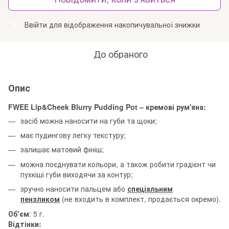
Ввійти
для відображення накопичувальної знижки
%
До обраного
Опис
FWEE Lip&Cheek Blurry Pudding Pot – кремові рум'яна:
засіб можна наносити на губи та щоки;
має пудингову легку текстуру;
залишає матовий фініш;
можна поєднувати кольори, а також робити градієнт чи
пухкіші губи виходячи за контур;
зручно наносити пальцем або
спеціальним
пензликом
(не входить в комплект, продається окремо).
Обʼєм
: 5 г.
Відтінки: