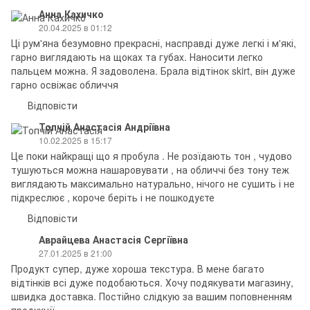
Анна Кахичко
20.04.2025 в 01:12
Ці рум'яна безумовно прекрасні, насправді дуже легкі і м'які,
гарно виглядають на щоках та губах. Наносити легко
пальцем можна. Я задоволена. Брала відтінок skirt, він дуже
гарно освіжає обличчя
Відповісти
Топчій Анастасія Андріївна
10.02.2025 в 15:17
Це поки найкращі що я пробула . Не розїдають тон , чудово
тушуються можна нашаровувати , на обличчі без тону теж
виглядають максимально натурально, нічого не сушить і не
підкреслює , короче беріть і не пошкодуєте
Відповісти
Аврайцева Анастасія Сергіївна
27.01.2025 в 21:00
Продукт супер, дуже хороша текстура. В мене багато
відтінків всі дуже подобаються. Хочу подякувати магазину,
швидка доставка. Постійно слідкую за вашим поповненням
продукції.