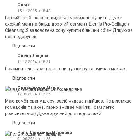
Ольга
15.11.2025 в 18:43
Гарний засіб , класно видаляє макіяж не сушить , дуже
схожий мені на більш дорогий сегмент Elemis Pro-Collagen
Cleansing.Я задоволена хочу купити більший обʼєм.Дякую за
цей подарунок)
Відповісти
Олена Ліщина
11.12.2024 в 18:31
Приємна текстура, гарно очищує шкіру та змиває макіяж.
Відповісти
Євдокимова Марія
17.09.2024 в 17:25
Маю комбіновану шкіру, засіб чудово підійшов. Не викликає
комедонів та акне, гарно змиває макіяж і сам легко
розчиняється) Дуже зручний для подорожей
Відповісти
Риль Людмила Павлівна
01.06.2024 в 11:28