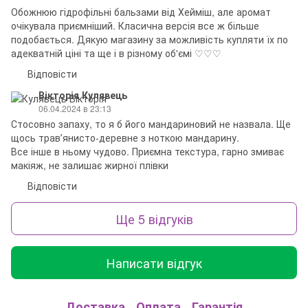
Обожнюю гідрофільні бальзами від Хейміш, але аромат
очікувала приємніший. Класична версія все ж більше
подобається. Дякую магазину за можливість купляти їх по
адекватній ціні та ще і в різному об'ємі ♡♡♡
Відповісти
Вікторія Кулявець
06.04.2024 в 23:13
Стосовно запаху, то я б його мандариновий не назвала. Ще
щось травʼянисто-деревне з ноткою мандарину.
Все інше в ньому чудово. Приємна текстура, гарно змиває
макіяж, не залишає жирної плівки
Відповісти
Ще 5 відгуків
Написати відгук
Доставка
Оплата
Гарантія