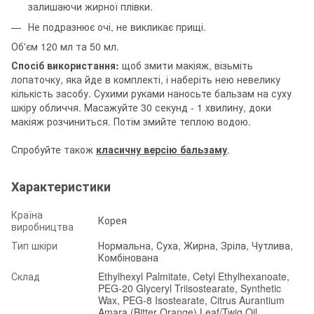
залишаючи жирної плівки.
Не подразнює очі, не викликає прищі.
Об'єм 120 мл та 50 мл.
Спосіб використання:
щоб змити макіяж, візьміть
лопаточку, яка йде в комплекті, і наберіть нею невелику
кількість засобу. Сухими руками наносьте бальзам на суху
шкіру обличчя. Масажуйте 30 секунд - 1 хвилину, доки
макіяж розчиниться. Потім змийте теплою водою.
Спробуйте також
класичну версію бальзаму
.
Характеристики
Країна
Корея
виробництва
Тип шкіри
Нормальна, Суха, Жирна, Зріла, Чутлива,
Комбінована
Склад
Ethylhexyl Palmitate, Cetyl Ethylhexanoate,
PEG-20 Glyceryl Triisostearate, Synthetic
Wax, PEG-8 Isostearate, Citrus Aurantium
Amara (Bitter Orange) Leaf/Twig Oil,