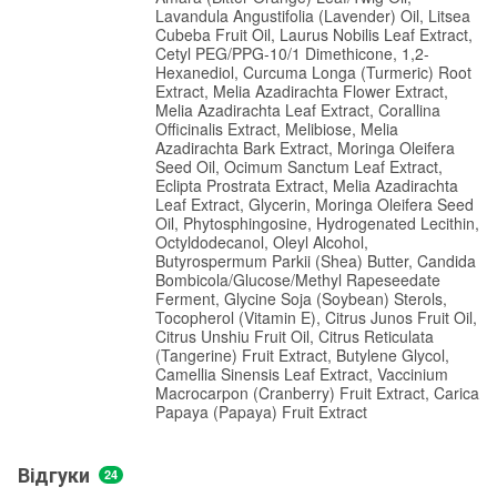
Lavandula Angustifolia (Lavender) Oil, Litsea
Cubeba Fruit Oil, Laurus Nobilis Leaf Extract,
Cetyl PEG/PPG-10/1 Dimethicone, 1,2-
Hexanediol, Curcuma Longa (Turmeric) Root
Extract, Melia Azadirachta Flower Extract,
Melia Azadirachta Leaf Extract, Corallina
Officinalis Extract, Melibiose, Melia
Azadirachta Bark Extract, Moringa Oleifera
Seed Oil, Ocimum Sanctum Leaf Extract,
Eclipta Prostrata Extract, Melia Azadirachta
Leaf Extract, Glycerin, Moringa Oleifera Seed
Oil, Phytosphingosine, Hydrogenated Lecithin,
Octyldodecanol, Oleyl Alcohol,
Butyrospermum Parkii (Shea) Butter, Candida
Bombicola/Glucose/Methyl Rapeseedate
Ferment, Glycine Soja (Soybean) Sterols,
Tocopherol (Vitamin E), Citrus Junos Fruit Oil,
Citrus Unshiu Fruit Oil, Citrus Reticulata
(Tangerine) Fruit Extract, Butylene Glycol,
Camellia Sinensis Leaf Extract, Vaccinium
Macrocarpon (Cranberry) Fruit Extract, Carica
Papaya (Papaya) Fruit Extract
Відгуки
24