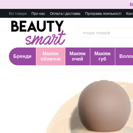
Перейти до основного контенту
В
Всі товари
Про нас
Оплата і доставка
Програма лояльності
Кон
Макіяж
Макіяж
Макіяж
Бренди
Воло
обличчя
очей
губ