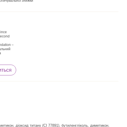
опичувальної знижки
иться
етикон, діоксид титану (CI 77891), бутиленгліколь, диметикон,