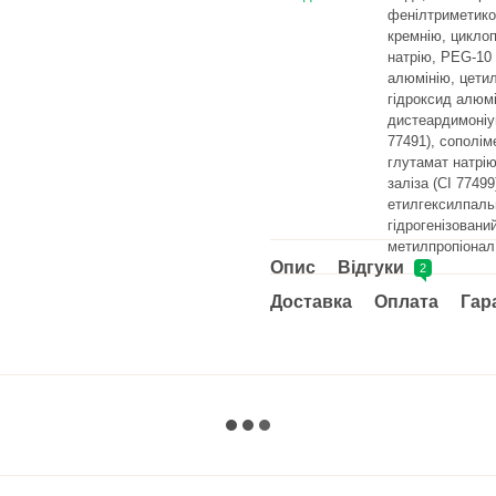
фенілтриметико
кремнію, цикло
натрію, PEG-10 
алюмінію, цети
гідроксид алюмі
дистеардимоніум
77491), сополім
глутамат натрію
заліза (CI 7749
етилгексилпальм
гідрогенізовани
метилпропіонал
Опис
Відгуки
2
Доставка
Оплата
Гар