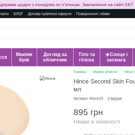
ідправки щодня з понеділка по п'ятницю. Замовлення на сайті 24/7 
такти
БЛОГ
Договір публічної оферти
Повернення і обмін
Макіяж
Догляд за
Тіло та
☀️Сонце і
сся
брів
обличчям
гігієна
засмага
Головна
Макіяж обличчя
Hince 
Hince Second Skin Fou
мл
Артикул: Hince33
2 відгуки
895 грн
Немає в наявності