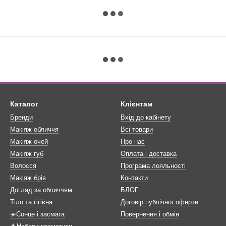
Каталог
Клієнтам
Бренди
Вхід до кабінету
Макіяж обличчя
Всі товари
Макіяж очей
Про нас
Макіяж губ
Оплата і доставка
Волосся
Програма лояльності
Макіяж брів
Контакти
Догляд за обличчям
БЛОГ
Тіло та гігієна
Договір публічної оферти
☀️Сонце і засмага
Повернення і обмін