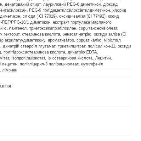
н, денатований спирт, лауриловий PEG-8 диметикон, діоксид
пентасилоксан, PEG-9 полідиметилсилоксіетилдиметикон, хлорид
диметикон, слюда ( CI 77019), оксиди заліза (CI 77492), оксид
л-ПЕГ/PPG-10/1 диметикон, екстракт портулака масляного,
нію, пантенол, триетоксикаприлілсилан, сорбітансесквіолеат,
 гекторит, стеаринова кислота, бензоат натрію, оксиди заліза (CI
ер акрилату/диметикону, ароматизатор, сорбат калію, мірістоїл
, динатрій стеароїл глутамат, триетилцитрат, полісилікон-11, оксиди
9), полігідроксистеаринова кислота, динатрію EDTA,
ітат, ізопропілміристат, Is остеаринова кислота, Лецитин,
й лецитин, полігліцерил-3 полірицинолеат, бутилфеніл
, лімонен
антія