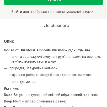
Ввійти
для відображення накопичувальної знижки
%
До обраного
Опис
House of Hur Moist Ampoule Blusher – рідкі рум'яна:
легкі та зволожуючі ампульні рум’яна, схожі на есенцію,
які м’яко вбираються в шкіру;
природні, натуральні кольори;
візуально роблять шкіру більш здоровою, сяючою;
легко тушуються.
Відтінки:
Nude Beige
– натуральний світлий абрикосовий відтнінок;
Deep Plum
– лілово-сливовий відтінок;