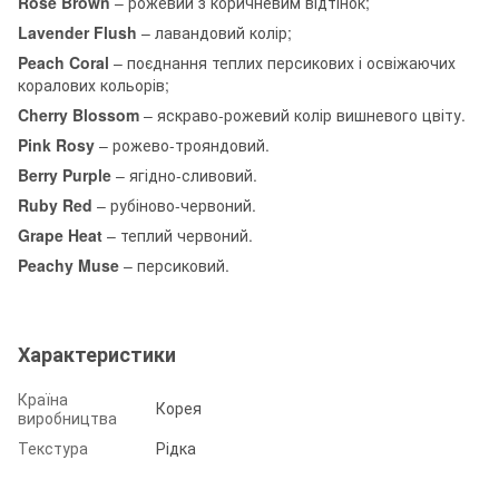
Rose Brown
– рожевий з коричневим відтінок;
Lavender Flush
– лавандовий колір;
Peach Coral
– поєднання теплих персикових і освіжаючих
коралових кольорів;
Cherry Blossom
– яскраво-рожевий колір вишневого цвіту.
Pink Rosy
– рожево-трояндовий.
Berry Purple
– ягідно-сливовий.
Ruby Red
– рубіново-червоний.
Grape Heat
– теплий червоний.
Peachy Muse
– персиковий.
Характеристики
Країна
Корея
виробництва
Текстура
Рідка