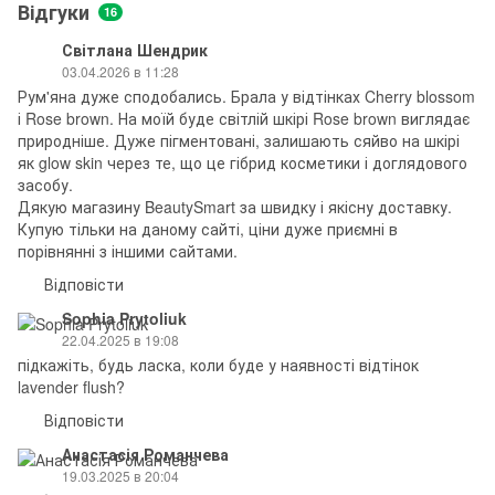
Відгуки
16
Світлана Шендрик
03.04.2026 в 11:28
Рум'яна дуже сподобались. Брала у відтінках Cherry blossom
і Rose brown. На моїй буде світлій шкірі Rose brown виглядає
природніше. Дуже пігментовані, залишають сяйво на шкірі
як glow skin через те, що це гібрид косметики і доглядового
засобу.
Дякую магазину BeautySmart за швидку і якісну доставку.
Купую тільки на даному сайті, ціни дуже приємні в
порівнянні з іншими сайтами.
Відповісти
Sophia Prytoliuk
22.04.2025 в 19:08
підкажіть, будь ласка, коли буде у наявності відтінок
lavender flush?
Відповісти
Анастасія Романчева
19.03.2025 в 20:04