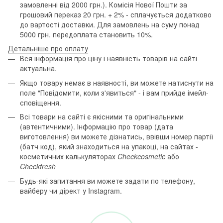
замовленні від 2000 грн.). Комісія Нової Пошти за
грошовий переказ 20 грн. + 2% - сплачується додатково
до вартості доставки. Для замовлень на суму понад
5000 грн. передоплата становить 10%.
Детальніше про оплату
Вся інформація про ціну і наявність товарів на сайті
актуальна.
Якщо товару немає в наявності, ви можете натиснути на
поле "Повідомити, коли з'явиться" - і вам прийде імейл-
сповіщення.
Всі товари на сайті є якісними та оригінальними
(автентичними). Інформацію про товар (дата
виготовлення) ви можете дізнатись, ввівши номер партії
(батч код), який знаходиться на упакоці, на сайтах -
косметичних калькуляторах
Checkcosmetic
або
Checkfresh
Будь-які запитання ви можете задати по телефону,
вайберу чи дірект у Instagram.