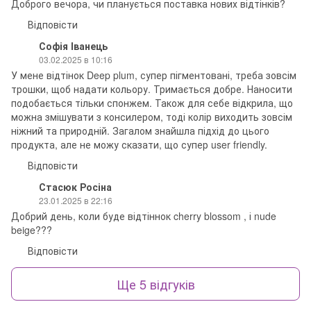
Доброго вечора, чи планується поставка нових відтінків?
Відповісти
Софія Іванець
03.02.2025 в 10:16
У мене відтінок Deep plum, супер пігментовані, треба зовсім
трошки, щоб надати кольору. Тримається добре. Наносити
подобається тільки спонжем. Також для себе відкрила, що
можна змішувати з консилером, тоді колір виходить зовсім
ніжний та природній. Загалом знайшла підхід до цього
продукта, але не можу сказати, що супер user friendly.
Відповісти
Стасюк Росіна
23.01.2025 в 22:16
Добрий день, коли буде відтіннок cherry blossom , і nude
beige???
Відповісти
Ще 5 відгуків