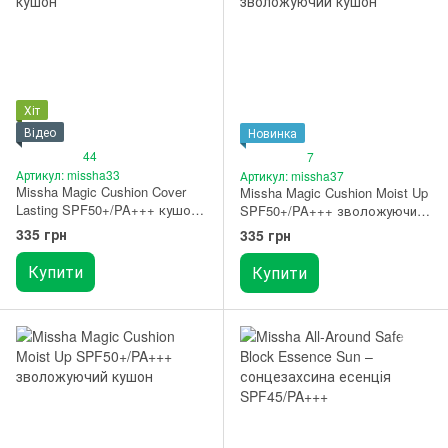
Хіт
Відео
Новинка
44
7
Артикул: missha33
Артикул: missha37
Missha Magic Cushion Cover
Missha Magic Cushion Moist Up
Lasting SPF50+/PA+++ кушон
SPF50+/PA+++ зволожуючий
відтінок 23
кушон відтінок 21
335 грн
335 грн
Купити
Купити