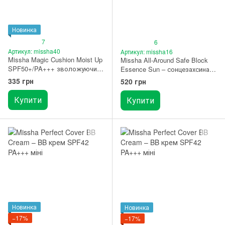
Новинка
7
6
Артикул: missha40
Артикул: missha16
Missha Magic Cushion Moist Up
Missha All-Around Safe Block
SPF50+/PA+++ зволожуючий
Essence Sun – сонцезахсина
кушон відтінок 23
есенція SPF45/PA+++ 50 мл
335 грн
520 грн
Купити
Купити
Новинка
Новинка
−17%
−17%