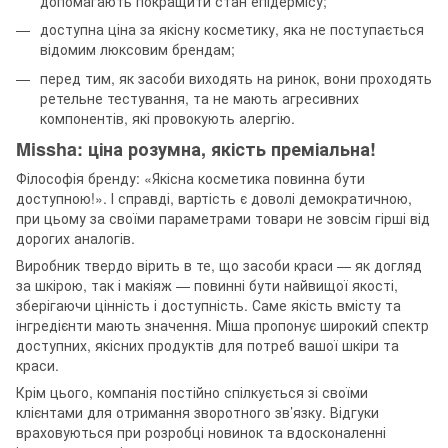
допомагають покращити стан епідермісу;
доступна ціна за якісну косметику, яка не поступається
відомим люксовим брендам;
перед тим, як засоби виходять на ринок, вони проходять
ретельне тестування, та не мають агресивних
компонентів, які провокують алергію.
Missha: ціна розумна, якість преміальна!
Філософія бренду: «Якісна косметика повинна бути
доступною!». І справді, вартість є доволі демократичною,
при цьому за своїми параметрами товари не зовсім гірші від
дорогих аналогів.
Виробник твердо вірить в те, що засоби краси — як догляд
за шкірою, так і макіяж — повинні бути найвищої якості,
зберігаючи цінність і доступність. Саме якість вмісту та
інгредієнти мають значення. Міша пропонує широкий спектр
доступних, якісних продуктів для потреб вашої шкіри та
краси.
Крім цього, компанія постійно спілкується зі своїми
клієнтами для отримання зворотного зв’язку. Відгуки
враховуються при розробці новинок та вдосконаленні