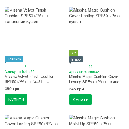
Хіт
Новинка
Відео
3
44
Артикул: missha26
Артикул: missha32
Missha Velvet Finish Cushion
Missha Magic Cushion Cover
SPF50+/PA+++ No.21 –
Lasting SPF50+/PA+++ кушон
тональний кушон
відтінок 21
480 грн
345 грн
Купити
Купити