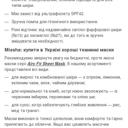
типів шкіри.
Має захист від ультрафіолету SPF42.
Зручна помпа для гігієнічного використання.
Різні відтінки: від надзвичайно світлої фарфорової шкіри
(№13) до засмаглої (№27), які до того ж зручно
змішувати за необхідності.
Missha: купити в Україні хороші тканинні маски
Рекомендуємо звернути увагу на бюджетні, проте якісні
маски серії
Airy Fit Sheet Mask
. В нашому асортименті
представлені всі види:
для жирної та комбінованої шкіри — з огірком, лимоном,
зеленим чаєм, алое, чайним деревом;
для нормальної та комбі, котрі ніжно зволожують — із
червоним імбирем, перлинами та олією ши;
для сухої, котрі забезпечують глибоке живлення — рис,
мед та гранат.
Маски виконані із тонкої целюлози, вони комфортні та гарно
прилягають до обличчя. Якщо вас цікавлять масочки