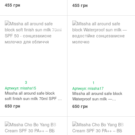
455 грн
455 грн
3
1
Артикул: missha15
Артикул: missha17
Missha all around safe block
Missha all around safe block
soft finish sun milk 70ml SPF 50
Waterproof sun milk —
- сонцезахисне молочко для
водостійке сонцезахисне
650 грн
650 грн
обличчя
молочко