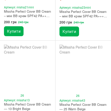
Артикул: misha21mini
Артикул: missha23mini
Missha Perfect Cover BB Cream
Missha Perfect Cover BB Cream
– міні BB крем SPF42 PA+++
– міні BB крем SPF42 PA+++
21 Light Beige 20 мл
23 Natural Beige 20 мл
200 грн
200 грн
240 грн
240 грн
Купити
Купити
26
26
Артикул: missha13
Артикул: missha43
Missha Perfect Cover BB Cream
Missha Perfect Cover BB Cream
— 13 Bright Beige
— 25 Warm Beige