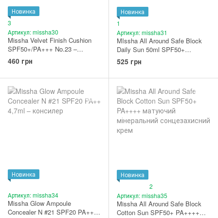
Новинка
Новинка
3
1
Артикул: missha30
Артикул: missha31
Missha Velvet Finish Cushion
MIssha All Around Safe Block
SPF50+/PA+++ No.23 –
Daily Sun 50ml SPF50+
тональний кушон
PA++++ щоденний
460 грн
525 грн
сонцезахисний крем
Новинка
Новинка
2
Артикул: missha34
Артикул: missha35
Missha Glow Ampoule
Missha All Around Safe Block
Concealer N #21 SPF20 PA++
Cotton Sun SPF50+ PA++++