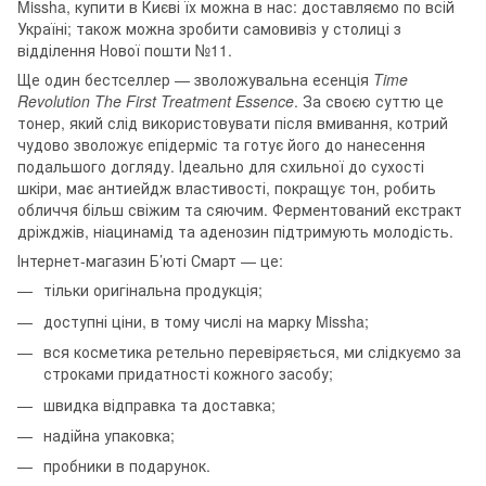
Missha, купити в Києві їх можна в нас: доставляємо по всій
Україні; також можна зробити самовивіз у столиці з
відділення Нової пошти №11.
Ще один бестселлер — зволожувальна есенція
Time
Revolution The First Treatment Essence
. За своєю суттю це
тонер, який слід використовувати після вмивання, котрий
чудово зволожує епідерміс та готує його до нанесення
подальшого догляду. Ідеально для схильної до сухості
шкіри, має антиейдж властивості, покращує тон, робить
обличчя більш свіжим та сяючим. Ферментований екстракт
дріжджів, ніацинамід та аденозин підтримують молодість.
Інтернет-магазин Б’юті Смарт — це:
тільки оригінальна продукція;
доступні ціни, в тому числі на марку Missha;
вся косметика ретельно перевіряється, ми слідкуємо за
строками придатності кожного засобу;
швидка відправка та доставка;
надійна упаковка;
пробники в подарунок.