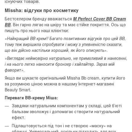
існуючих товарів.
Missha: відгуки про косметику
Бестселером бренду вважається
M Perfect Cover BB Cream
BB
. Він гарно лягає на шкіру та має стійке покриття. Ось що
пишуть про нього наші клієнтки:
«Найкращий BB крем!! Багато позитивних відгуків про цей BB,
тому теж вирішила спробувати і можу з упевненістю сказати,
що він дійсно настільки хороший, як його описують».
«Виглядає неймовiрно натурально, не примхливий в нанесенні,
і на нього легко наносити бронзер і хайлайтер. Зараз мій
фаворит».
Якщо ви шукаєте оригінальний Missha Bb cream, купити його
за розумною ціною можна в нашому Інтернет-магазині
Beauty Smart.
Переваги BB-крему Міша:
Завдяки натуральним компонентам у складі, цей б’юті
бальзам зволожує і допомагає створити натуральний
ефект.
Підлаштовується під тон і не створює «маску» на
обличчі. Універсальний, оскільки підходить для всіх