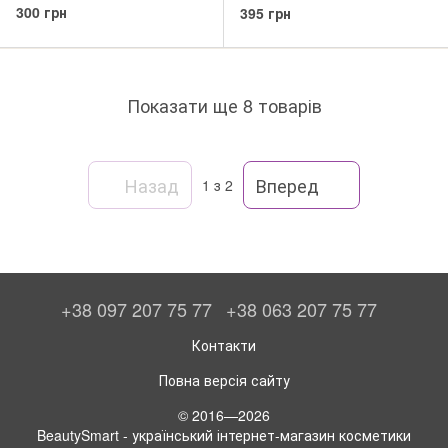
4,7ml – консилер
матуючий мінеральний
300 грн
395 грн
сонцезахисний крем
Показати ще 8 товарів
Назад
Вперед
1
з 2
+38 097 207 75 77
+38 063 207 75 77
Контакти
Повна версія сайту
© 2016—2026
BeautySmart - український інтернет-магазин косметики