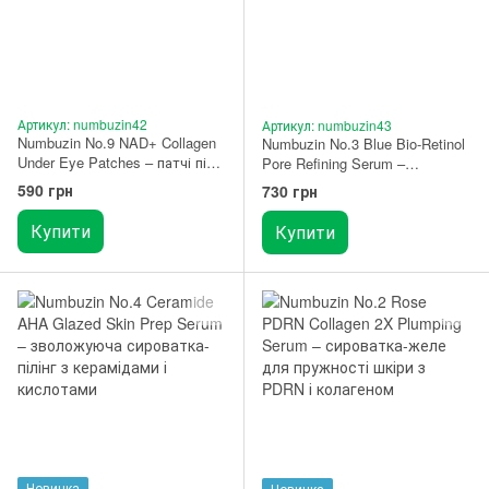
Артикул: numbuzin42
Артикул: numbuzin43
Numbuzin No.9 NAD+ Collagen
Numbuzin No.3 Blue Bio-Retinol
Under Eye Patches – патчі під
Pore Refining Serum –
очі з колагеном і пептидами (5
сироватка з ніацинамідом
590 грн
730 грн
пар)
10% та пептидами міді 30 мл
Купити
Купити
Новинка
Новинка