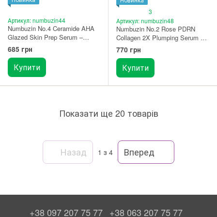
3
Артикул: numbuzin44
Артикул: numbuzin48
Numbuzin No.4 Ceramide AHA
Numbuzin No.2 Rose PDRN
Glazed Skin Prep Serum –
Collagen 2X Plumping Serum –
зволожуюча сироватка-пілінг
сироватка-желе для
685 грн
770 грн
з керамідами і кислотами 30
пружності шкіри з PDRN і
мл
колагеном 30 мл
Купити
Купити
Показати ще 20 товарів
Назад
Вперед
1
з 4
+38 097 207 75 77
+38 063 207 75 77