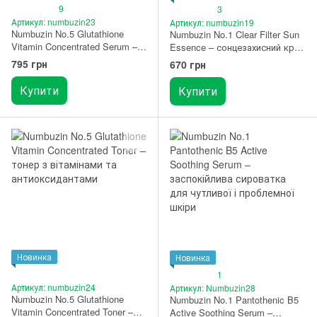
9
3
Артикул: numbuzin23
Артикул: numbuzin19
Numbuzin No.5 Glutathione
Numbuzin No.1 Clear Filter Sun
Vitamin Concentrated Serum –
Essence – сонцезахисний крем
концентрована вітамінна
SPF50+ PA++++
795 грн
670 грн
сироватка 30 мл
Купити
Купити
Новинка
Новинка
1
Артикул: numbuzin24
Артикул: Numbuzin28
Numbuzin No.5 Glutathione
Numbuzin No.1 Pantothenic B5
Vitamin Concentrated Toner –
Active Soothing Serum –