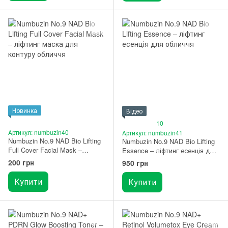
Новинка
Відео
10
Артикул: numbuzin40
Артикул: numbuzin41
Numbuzin No.9 NAD Bio Lifting
Numbuzin No.9 NAD Bio Lifting
Full Cover Facial Mask –
Essence – ліфтинг есенція для
ліфтинг маска для контуру
обличчя 50 мл
200 грн
950 грн
обличчя 1 шт.
Купити
Купити