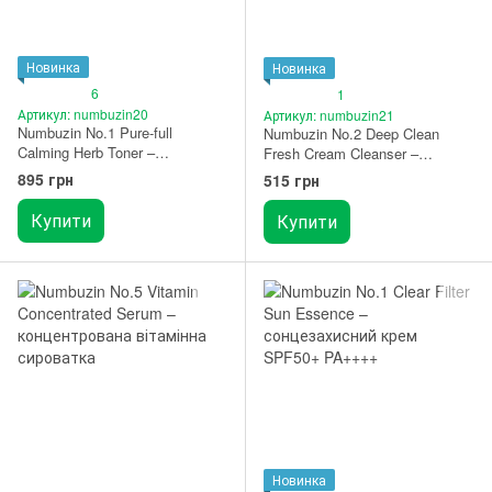
Новинка
Новинка
6
1
Артикул: numbuzin20
Артикул: numbuzin21
Numbuzin No.1 Pure-full
Numbuzin No.2 Deep Clean
Calming Herb Toner –
Fresh Cream Cleanser –
заспокійливий тонер з
кремова пінка для вмивання
895 грн
515 грн
центеллою 300 мл
150 мл
Купити
Купити
Новинка