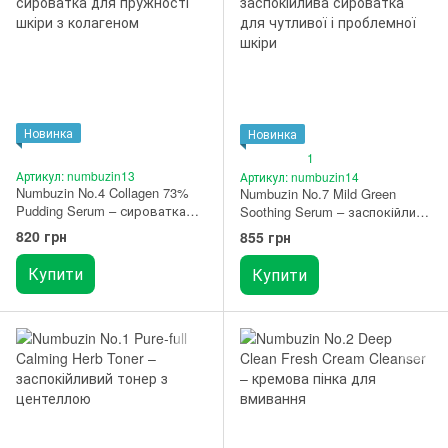
Новинка
Новинка
1
Артикул: numbuzin13
Артикул: numbuzin14
Numbuzin No.4 Collagen 73%
Numbuzin No.7 Mild Green
Pudding Serum – сироватка
Soothing Serum – заспокійлива
для пружності шкіри з
сироватка для чутливої і
820 грн
855 грн
колагеном 50 мл
проблемної шкіри 50 мл
Купити
Купити