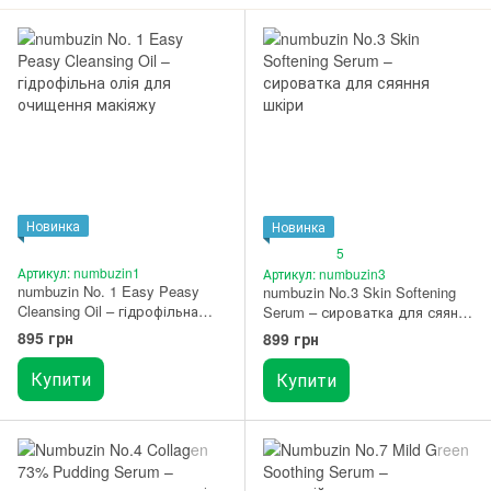
Новинка
Новинка
5
Артикул: numbuzin1
Артикул: numbuzin3
numbuzin No. 1 Easy Peasy
numbuzin No.3 Skin Softening
Cleansing Oil – гідрофільна
Serum – сироватка для сяяння
олія для очищення макіяжу
шкіри 50 мл
895 грн
899 грн
200 мл
Купити
Купити