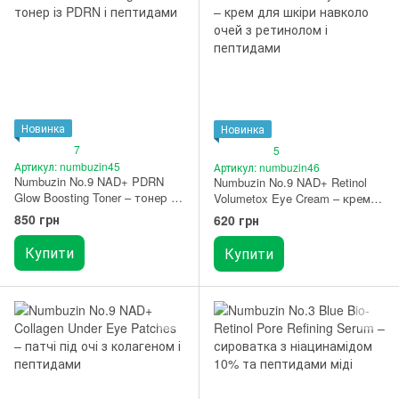
Новинка
Новинка
7
5
Артикул: numbuzin45
Артикул: numbuzin46
Numbuzin No.9 NAD+ PDRN
Numbuzin No.9 NAD+ Retinol
Glow Boosting Toner – тонер із
Volumetox Eye Cream – крем
PDRN і пептидами 150 мл
для шкіри навколо очей з
850 грн
620 грн
ретинолом і пептидами 10 мл
Купити
Купити