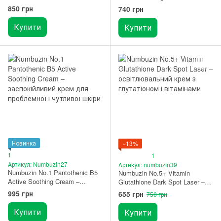
тонер з вітамінами та
заспокійлива сироватка для
850 грн
740 грн
антиоксидантами 200 мл
чутливої і проблемної шкіри
50 мл
Купити
Купити
Новинка
−13%
1
1
Артикул: Numbuzin27
Артикул: numbuzin39
Numbuzin No.1 Pantothenic B5
Numbuzin No.5+ Vitamin
Active Soothing Cream –
Glutathione Dark Spot Laser –
заспокійливий крем для
освітлювальний крем з
995 грн
655 грн
750 грн
проблемної і чутливої шкіри
глутатіоном і вітамінами 50 мл
80 мл
Купити
Купити