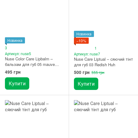
Новинка
Новинка
−10%
3
1
Артикул: nuse5
Артикул: nuse7
Nuse Color Care Lipbalm –
Nuse Care Liptual – сяючий тінт
бальзам для губ 05 mauve
для губ 03 Redish Huh
move
495 грн
500 грн
555 грн
Купити
Купити