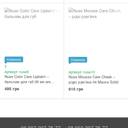
Новинка
Новинка
3
Артикул: nuse6
Артикул: nuse10
Nuse Color Care Lipbalm –
Nuse Mousse Care Cheek –
бальзам для губ 06 we are
рідкі рум’яна 04 Mauve Solid
nuse
495 грн
610 грн
+38 097 207 75 77
+38 063 207 75 77