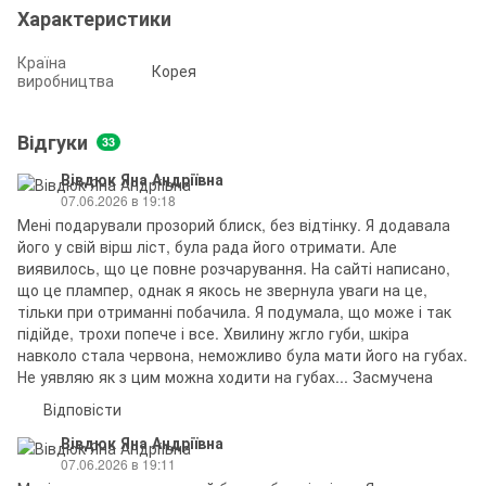
Характеристики
Країна
Корея
виробництва
Відгуки
33
Вівдюк Яна Андріївна
07.06.2026 в 19:18
Мені подарували прозорий блиск, без відтінку. Я додавала
його у свій вірш ліст, була рада його отримати. Але
виявилось, що це повне розчарування. На сайті написано,
що це плампер, однак я якось не звернула уваги на це,
тільки при отриманні побачила. Я подумала, що може і так
підійде, трохи попече і все. Хвилину жгло губи, шкіра
навколо стала червона, неможливо була мати його на губах.
Не уявляю як з цим можна ходити на губах... Засмучена
Відповісти
Вівдюк Яна Андріївна
07.06.2026 в 19:11