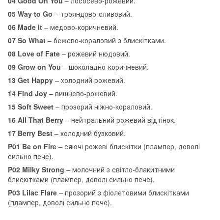
04 Good On You
– лососево-рожевий.
05 Way to Go
– трояндово-сливовий.
06 Made It
– медово-коричневий.
07 So What
– бежево-кораловий з блискітками.
08 Love of Fate
– рожевий нюдовий.
09 Grow on You
– шоколадно-коричневий.
13 Get Happy
– холодний рожевий.
14 Find Joy
– вишнево-рожевий.
15 Soft Sweet
– прозорий ніжно-кораловий.
16 All That Berry
– нейтральний рожевий відтінок.
17 Berry Best
– холодний бузковий.
P01 Be on Fire
– сяючі рожеві блискітки (плампер, доволі
сильно пече).
P02 Milky Strong
– молочний з світло-блакитними
блискітками (плампер, доволі сильно пече).
P03 Lilac Flare
– прозорий з фіолетовими блискітками
(плампер, доволі сильно пече).