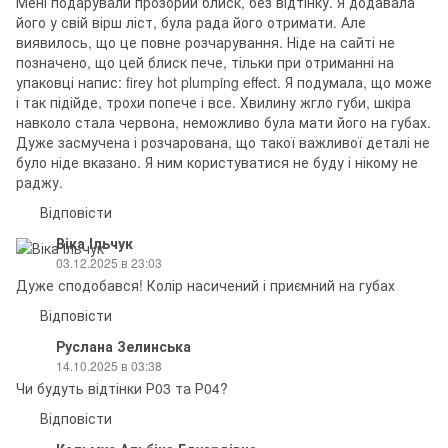
Мені подарували прозорий блиск, без відтінку. Я додавала
його у свій вірш ліст, була рада його отримати. Але
виявилось, що це повне розчарування. Ніде на сайті не
позначено, що цей блиск пече, тільки при отриманні на
упаковці напис: firey hot plumping effect. Я подумала, що може
і так підійде, трохи попече і все. Хвилину жгло губи, шкіра
навколо стала червона, неможливо була мати його на губах.
Дуже засмучена і розчарована, що такої важливої деталі не
було ніде вказано. Я ним користуватися не буду і нікому не
раджу.
Відповісти
Віка Ільчук
03.12.2025 в 23:03
Дуже сподобався! Колір насичений і приємний на губах
Відповісти
Руслана Зелинська
14.10.2025 в 03:38
Чи будуть відтінки Р03 та Р04?
Відповісти