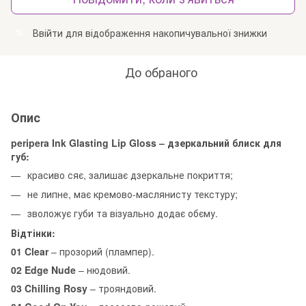
Ввійти
для відображення накопичувальної знижки
%
До обраного
Опис
peripera Ink Glasting Lip Gloss – дзеркальний блиск для
губ:
красиво сяє, залишає дзеркальне покриття;
не липне, має кремово-маслянисту текстуру;
зволожує губи та візуально додає обєму.
Відтінки:
01 Clear
– прозорий (плампер).
02 Edge Nude
– нюдовий.
03 Chilling Rosy
– трояндовий.