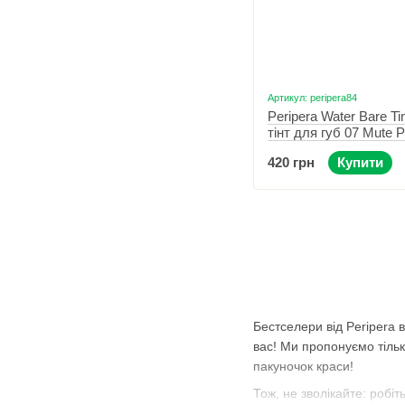
Артикул: peripera84
Peripera Water Bare Ti
тінт для губ 07 Mute P
420 грн
Купити
Бестселери від Peripera 
вас! Ми пропонуємо тіль
пакуночок краси!
Тож, не зволікайте: робі