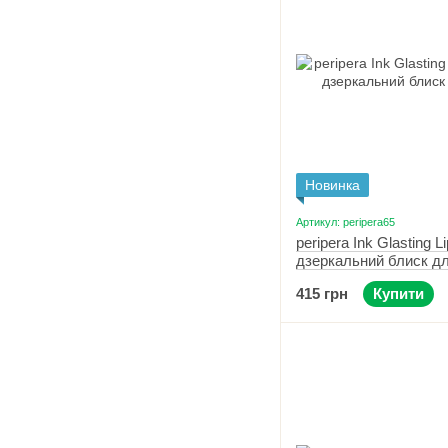
Новинка
Артикул: peripera65
peripera Ink Glasting L
дзеркальний блиск дл
Grow On You
415 грн
Купити