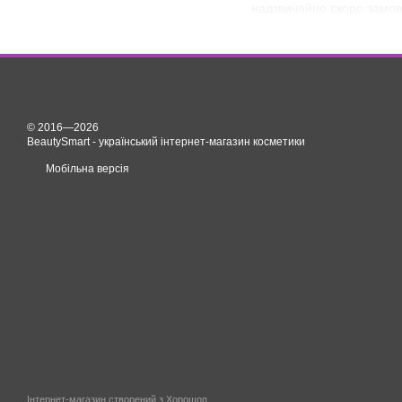
надзвичайно скоро замовл
© 2016—2026
BeautySmart - український інтернет-магазин косметики
Мобільна версія
Інтернет-магазин створений з Хорошоп