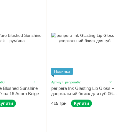
дин надзвичайно популярний продукт: матовий тінт для губ
нтований, не залишається на посуді після перекусу або
ікатору.
ярні засоби для макіяжу очей від Peripera:
двох неймовірних відтінках: ніжно-рожевому
Pink Melody
та
 поєднанням базових та глітерних відтінків, дуже компактні
іттер неймовірно переливається»,
— діляться з нами
Новинка
9
33
a60
Артикул: peripera62
re Blushed Sunshine
peripera Ink Glasting Lip Gloss –
'яна 16 Acorn Beige
дзеркальний блиск для губ 06
Made It
Купити
415 грн
Купити