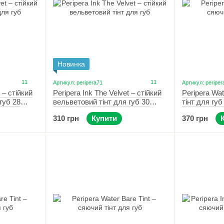
Новинка
11
11
Артикул: peripera71
Артикул: periper
 – стійкий
Peripera Ink The Velvet – стійкий
Peripera Wat
губ 28
вельветовий тінт для губ 30
тінт для губ
Classic Nude
310 грн
Купити
370 грн