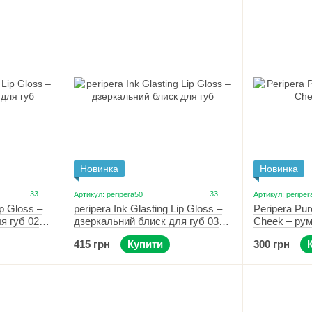
Крім того, в нашому асортименті представлений ще о
від Peripera
Ink Matte Blur Tint
— дуже стійкий та пігме
чашечки кави; легко наноситься, завдяки зручному апл
Також, радимо вам неодмінно звернути увагу на попул
рідкі глітерні тіні Sugar Twinkle Liquid Shadow у 
ніжно-бежевому з перламутром
Kitten Beige
.
зручні палетки
Ink Pocket Shadow Palette
із вдалим
та зручні у використанні.
«Тіні дуже сподобалися. Дійсно базові відтінки, гл
Новинка
Новинка
відгуками про них клієнти.
33
33
Артикул: peripera50
Артикул: periper
ip Gloss –
peripera Ink Glasting Lip Gloss –
Peripera Pu
я губ 02
дзеркальний блиск для губ 03
Cheek – рум
Chilling Rosy
415 грн
Купити
300 грн