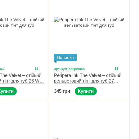
Новинка
11
11
a67
Артикул: peripera68
 The Velvet – стійкий
Peripera Ink The Velvet – стійкий
 тінт для губ 26 Well
вельветовий тінт для губ 27
Strawberry Nude
Купити
345 грн
Купити