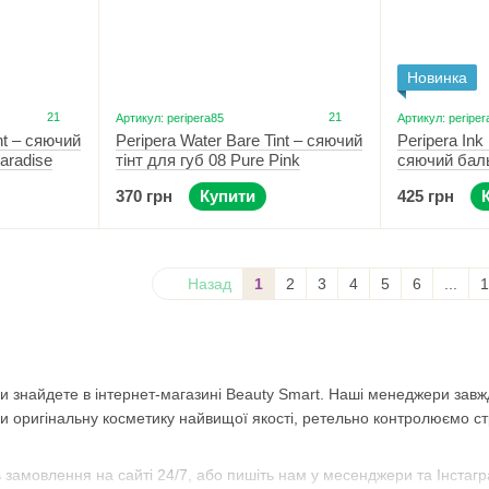
Новинка
21
21
Артикул: peripera85
Артикул: periper
nt – сяючий
Peripera Water Bare Tint – сяючий
Peripera In
aradise
тінт для губ 08 Pure Pink
сяючий баль
Nudie List
370 грн
Купити
425 грн
Назад
1
2
3
4
5
6
...
1
ви знайдете в інтернет-магазині Beauty Smart. Наші менеджери завж
ки оригінальну косметику найвищої якості, ретельно контролюємо с
ть замовлення на сайті 24/7, або пишіть нам у месенджери та Інстаг