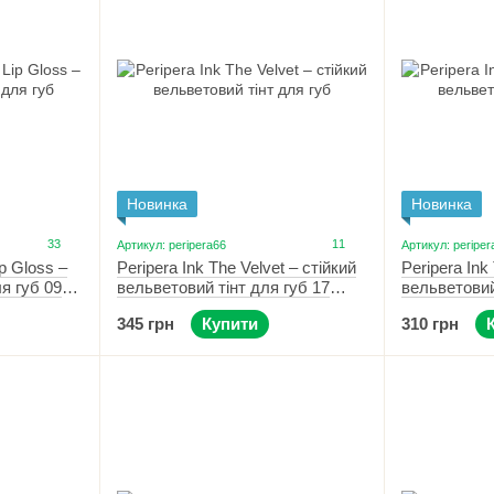
Новинка
Новинка
33
11
Артикул: peripera66
Артикул: periper
ip Gloss –
Peripera Ink The Velvet – стійкий
Peripera Ink
я губ 09
вельветовий тінт для губ 17
вельветовий
Rosy Nude
Made Nude
345 грн
Купити
310 грн