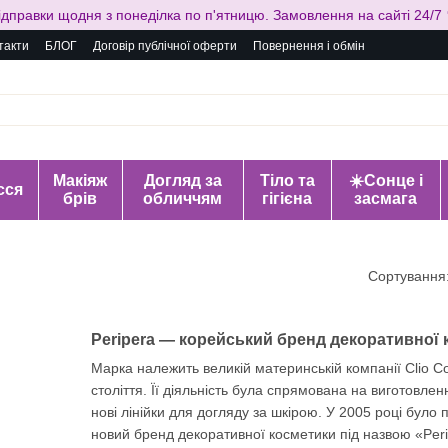
ідправки щодня з понеділка по п'ятницю. Замовлення на сайті 24/7 
такти
БЛОГ
Договір публічної оферти
Повернення і обмін
Макіяж
Догляд за
Тіло та
☀️Сонце і
сся
брів
обличчям
гігієна
засмага
Сортування
Peripera — корейський бренд декоративної
Марка належить великій материнській компанії Clio Co
століття. Її діяльність була спрямована на виготовле
нові лінійки для догляду за шкірою. У 2005 році бул
новий бренд декоративної косметики під назвою «Peri