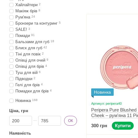
Хайлайтери
2
Макіяж брів
8
Рум'яна
24
Бронзери та контуринг
5
SALE!
3
Помади
91
Бальзами для губ
18
Блиск для губ
42
Тіні для повік
2
Олівці для очей
9
Олівці для брів
4
Туш для вій
6
Підводки
2
Гелі для брів
4
Помадки для брів
4
Новинка
Новинка
168
Артикул: peripera40
Peripera Pure Blushed
Ціна, грн
Cheek – рум'яна 11 Pi
Від Ціна, грн
До Ціна, грн
ОК
300 грн
Купити
Наявність