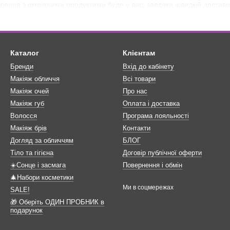
ення з омріяними продуктами буде у вас, завдяки швидкій доставці
Каталог
Клієнтам
Бренди
Вхід до кабінету
Макіяж обличчя
Всі товари
Макіяж очей
Про нас
Макіяж губ
Оплата і доставка
Волосся
Програма лояльності
Макіяж брів
Контакти
Догляд за обличчям
БЛОГ
Тіло та гігієна
Договір публічної оферти
☀️Сонце і засмага
Повернення і обмін
🎄Набори косметики
Ми в соцмережах
SALE!
🎁 Оберіть ОДИН ПРОБНИК в
подарунок