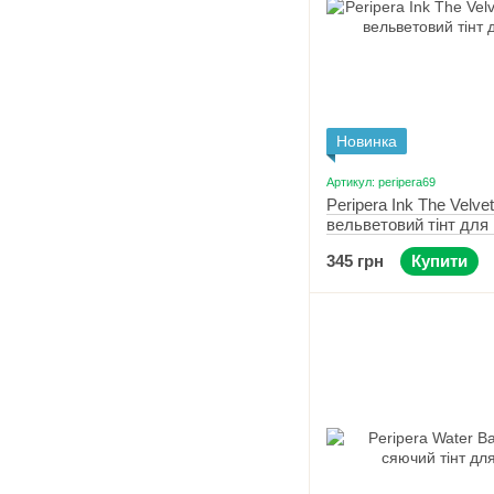
Новинка
Артикул: peripera69
Peripera Ink The Velvet
вельветовий тінт для 
Mauveful Nude
345 грн
Купити