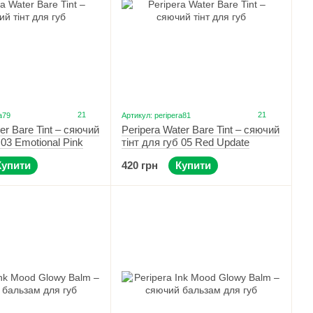
21
21
a79
Артикул: peripera81
er Bare Tint – сяючий
Peripera Water Bare Tint – сяючий
 03 Emotional Pink
тінт для губ 05 Red Update
Купити
420 грн
Купити