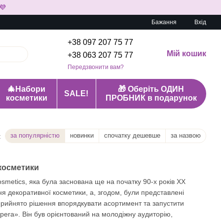
💜
Бажання
Вхід
+38 097 207 75 77
Мій кошик
+38 063 207 75 77
Передзвонити вам?
🎄Набори
🎁 Оберіть ОДИН
SALE!
косметики
ПРОБНИК в подарунок
за популярністю
новинки
спочатку дешевше
за назвою
:
 косметики
smetics, яка була заснована ще на початку 90-х років ХХ
ння декоративної косметики, а, згодом, були представлені
о прийнято рішення впорядкувати асортимент та запустити
pera». Він був орієнтований на молодіжну аудиторію,