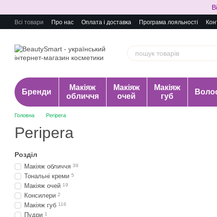
Перейти до основного контенту
В
Всі товари
Про нас
Оплата і доставка
Програма лояльності
Кон
Макіяж
Макіяж
Макіяж
Бренди
Воло
обличчя
очей
губ
Головна
Peripera
Peripera
Розділ
Макіяж обличчя
39
Тональні креми
5
Макіяж очей
19
Консилери
2
Макіяж губ
116
Пудри
1