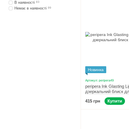
В наявності
83
Немає в наявності
99
Новинка
Артикул: peripera49
peripera Ink Glasting L
дзеркальний блиск дл
Edge Nude
415 грн
Купити