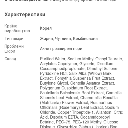
Характеристики
Країна
Корея
виробництва
Тип шкіри
Жирна, Чутлива, Комбінована
Проблеми
Акне і розширені пори
шкіри
Склад
Purified Water, Sodium Methyl Oleoyl Taurate,
Acrylates Copolymer, Glycerin, Disodium
Cocoamphodipropionate, Dimethyl Sulfone,
Pyridoxine HCl, Salix Alba (Willow) Bark
Extract, Forsythia Suspensa Fruit Extract,
Butylene Glycol, Centella Asiatica Extract,
Polygonum Cuspidatum Root Extract,
Scutellaria Baicalensis Root Extract, Camellia
Sinensis Leaf Extract, Chamomilla Recutita
(Matricaria) Flower Extract, Rosmarinus
Officinalis (Rosemary) Leaf Extract, Sodium
Chloride, Copper Tripeptide-1, Allantoin, Citric
Acid, Disodium EDTA, Cocamidopropyl
Betaine, PEG-75, PEG-120 Methyl Glucose
Dioleate, Glycyrrhiza Glabra (Licorice) Root