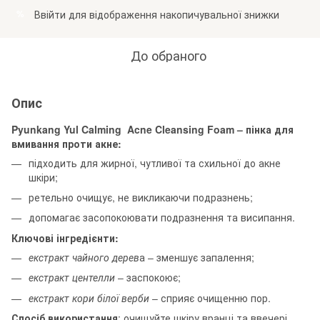
Ввійти
для відображення накопичувальної знижки
%
До обраного
Опис
Pyunkang Yul Calming Acne Cleansing Foam – пінка для
вмивання проти акне:
підходить для жирної, чутливої та схильної до акне
шкіри;
ретельно очищує, не викликаючи подразнень;
допомагає засопокоювати подразнення та висипання.
Ключові інгредієнти:
екстракт чайного дерев
а – зменшує запалення;
екстракт центелли
– заспокоює;
екстракт кори білої верби
– сприяє очищенню пор.
Спосіб використання
: очищуйте шкіру вранці та ввечері.