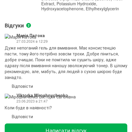
Extract, Potassium Hydroxide,
Hydroxyacetophenone, Ethylhexylglycerin
Відгуки
2
Марія Патока
27.03.2024 в 12:29
Дуже непоганий гель для вмивання. Має консистенцію
пасти, тому його потрібно зовсім трохи. Добре піниться,
добре очищає. Поки не помітила чи сушить шкіру, адже
одразу після вмивання наношу зволожуючий тонер. В цілому
рекомендую, але, мабуть, для людей з сухою шкірою буде
занадто.
Відповісти
Viktorka Miroshnychenko
23.06.2023 в 21:47
Коли буде в наявності?
Відповісти
Написати відгук