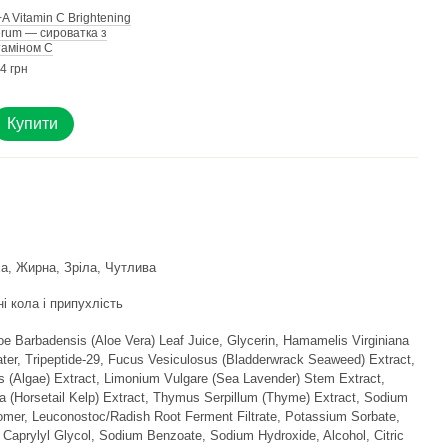
A Vitamin C Brightening
Q+A 
rum — сироватка з
Gel 
таміном С
очі 
4 грн
444 г
49
Купити
а, Жирна, Зріла, Чутлива
і кола і припухлість
oe Barbadensis (Aloe Vera) Leaf Juice, Glycerin, Hamamelis Virginiana
ter, Tripeptide-29, Fucus Vesiculosus (Bladderwrack Seaweed) Extract,
 (Algae) Extract, Limonium Vulgare (Sea Lavender) Stem Extract,
ta (Horsetail Kelp) Extract, Thymus Serpillum (Thyme) Extract, Sodium
omer, Leuconostoc/Radish Root Ferment Filtrate, Potassium Sorbate,
Caprylyl Glycol, Sodium Benzoate, Sodium Hydroxide, Alcohol, Citric