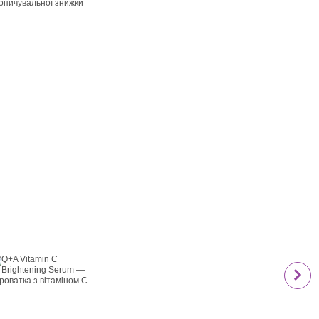
опичувальної знижки
Раз