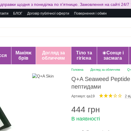
ідправки щодня з понеділка по п'ятницю. Замовлення на сайті 24/7 
такти
БЛОГ
Договір публічної оферти
Повернення і обмін
Макіяж
Догляд за
Тіло та
☀️Сонце і
сся
брів
обличчям
гігієна
засмага
Головна
Догляд за обличчям
Q+
Q+A Seaweed Peptide 
пептидами
Артикул: qa19
2 в
444 грн
В наявності