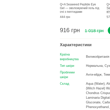
Q+A Seaweed Peptide Eye
Q+
Gel — зволожуючий гель під
Se
очі з пептидами
ві
444 грн
57
916 грн
1 018 грн
Характеристики
Країна
Великобританія
виробництва
Тип шкіри
Нормальна, Сух
Проблеми
Анти-ейдж, Темн
шкіри
Склад
Aqua (Water), Al
(Witch Hazel) Wa
Chondrus Crispus
Laminaria Digita
Gluconate, Carb
Phenoxyethanol, 