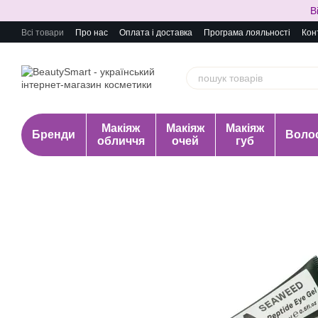
Перейти до основного контенту
В
Всі товари
Про нас
Оплата і доставка
Програма лояльності
Кон
Макіяж
Макіяж
Макіяж
Бренди
Воло
обличчя
очей
губ