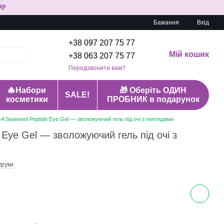
💜
Бажання
Вхід
+38 097 207 75 77
Мій кошик
+38 063 207 75 77
Передзвонити вам?
🎄Набори
🎁 Оберіть ОДИН
SALE!
косметики
ПРОБНИК в подарунок
A Seaweed Peptide Eye Gel — зволожуючий гель під очі з пептидами
Eye Gel — зволожуючий гель під очі з
ідгуки