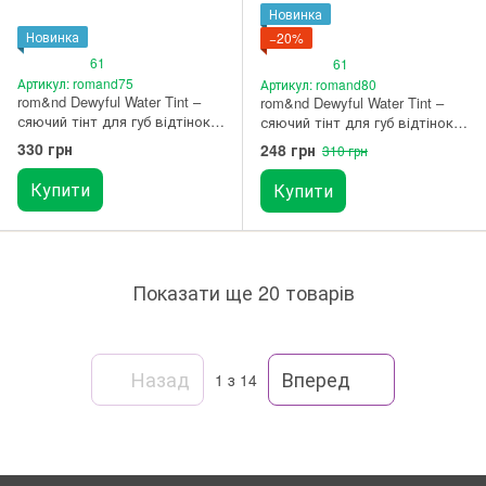
Новинка
Новинка
−20%
61
61
Артикул: romand75
Артикул: romand80
rom&nd Dewyful Water Tint –
rom&nd Dewyful Water Tint –
сяючий тінт для губ відтінок
сяючий тінт для губ відтінок
10 Murmur Pink
05 Taffy (Термін придатності
330 грн
248 грн
310 грн
до 02.11.2026)
Купити
Купити
Показати ще 20 товарів
Назад
Вперед
1
з 14