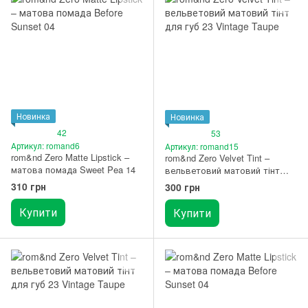
Новинка
Новинка
42
53
Артикул: romand6
Артикул: romand15
rom&nd Zero Matte Lipstick –
rom&nd Zero Velvet Tint –
матова помада Sweet Pea 14
вельветовий матовий тінт
для губ 04 Burnt Heart
310 грн
300 грн
Купити
Купити