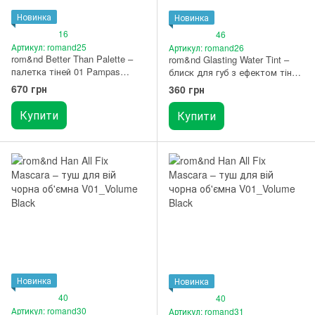
Новинка
Новинка
16
46
Артикул: romand25
Артикул: romand26
rom&nd Better Than Palette –
rom&nd Glasting Water Tint –
палетка тіней 01 Pampas
блиск для губ з ефектом тінту
Garden
08 Rose Stream
670 грн
360 грн
Купити
Купити
Новинка
Новинка
40
40
Артикул: romand30
Артикул: romand31