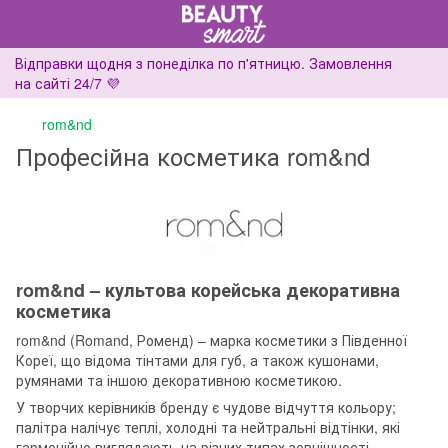
Відправки щодня з понеділка по п'ятницю. Замовлення
на сайті 24/7 💜
rom&nd
Професійна косметика rom&nd
rom&nd – культова корейська декоративна
косметика
rom&nd (Romand, Роменд) – марка косметики з Південної
Кореї, що відома тінтами для губ, а також кушонами,
румянами та іншою декоративною косметикою.
У творчих керівників бренду є чудове відчуття кольору;
палітра налічує теплі, холодні та нейтральні відтінки, які
гармонійно виглядають на різних типах зовнішності.