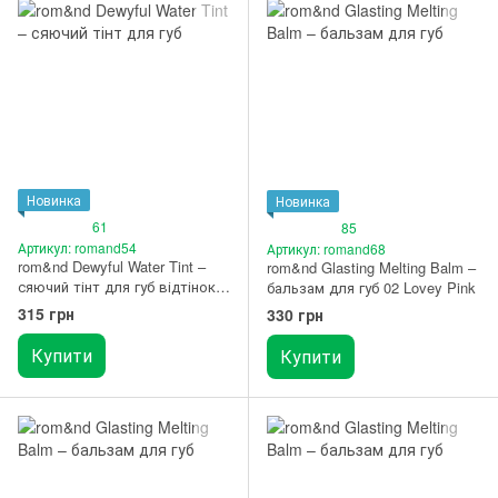
Новинка
Новинка
61
85
Артикул: romand54
Артикул: romand68
rom&nd Dewyful Water Tint –
rom&nd Glasting Melting Balm –
сяючий тінт для губ відтінок
бальзам для губ 02 Lovey Pink
07 Cherry Way
315 грн
330 грн
Купити
Купити