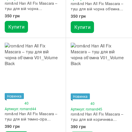
rom&nd Han All Fix Mascara –
rom&nd Han All Fix Mascara –
туш для вій чорна
туш для вій чорна об'ємна
видовжуюча L01_Long Black
V01_Volume Black
350 грн
350 грн
Купити
Купити
Новинка
Новинка
40
40
Артикул: romand44
Артикул: romand45
rom&nd Han All Fix Mascara –
rom&nd Han All Fix Mascara –
туш для вій темно-сіра
туш для вій коричнева
видовжуюча L02_Long Ash
видовжуюча L03_Long Hazel
390 грн
390 грн