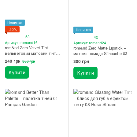
Новинка
−20%
Новинка
53
42
Артикул: romand16
Артикул: romand24
rom&nd Zero Velvet Tint –
rom&nd Zero Matte Lipstick –
вельветовий матовий тінт
матова помада Silhouette 03
для губ 08 Icy (Термін
240 грн
300 грн
300 грн
придатності до 28.11.2026)
Купити
Купити