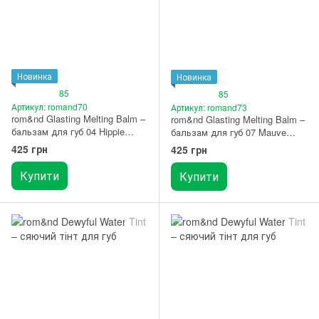
Новинка
Новинка
85
85
Артикул: romand70
Артикул: romand73
rom&nd Glasting Melting Balm –
rom&nd Glasting Melting Balm –
бальзам для губ 04 Hippie
бальзам для губ 07 Mauve
Berry
Whip
425 грн
425 грн
Купити
Купити