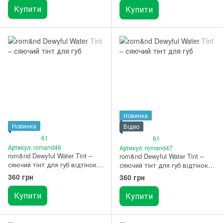
Купити
Купити
Новинка
Новинка
Відео
61
61
Артикул: romand46
Артикул: romand47
rom&nd Dewyful Water Tint –
rom&nd Dewyful Water Tint –
сяючий тінт для губ відтінок
сяючий тінт для губ відтінок
12 Canyon
13 Custard Mauve
360 грн
360 грн
Купити
Купити