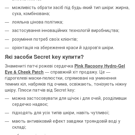
можливість обрати засіб під будь-який тип шкіри: жирна,
суха, комбінована;
лояльна цінова політика;
застосування інноваційних технологій виробництва;
розуміння потреб своїх клієнтів;
орієнтація на збереження краси й здоров'я шкіри.
Які засоби Secret key купити?
Знамениті патчі рожеві сердечка
Pink Racoony Hydro-Gel
Eye & Cheek Patch
— справжній хіт продажу. Це —
гідрогелеві маски-пелюстки, спрямовані на уникнення
темних кіл, набряків під очима, освіжають, тонізують ніжну
шкіру. Плюси патчів від Secret key:
можна застосовувати для щічок і для очей, розділивши
сердечко надвоє;
підходять для усіх типів шкіри, навіть чутливої;
мають антивіковий ефект завдяки трояндовій воді у
складі;