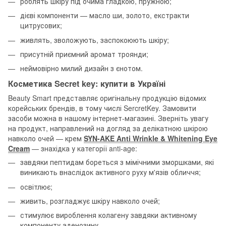
роблять шкіру під очима гладкою, пружною;
дієві компоненти — масло ши, золото, екстракти
цитрусових;
живлять, зволожують, заспокоюють шкіру;
присутній приємний аромат троянди;
неймовірно милий дизайн з єнотом.
Косметика Secret key: купити в Україні
Beauty Smart представляє оригінальну продукцію відомих
корейських брендів, в тому числі SercretKey. Замовити
засоби можна в нашому інтернет-магазині. Зверніть увагу
на продукт, направлений на догляд за делікатною шкірою
навколо очей — крем
SYN-AKE Anti Wrinkle & Whitening Eye
Cream
— знахідка у категорії anti-age:
завдяки пептидам бореться з мімічними зморшками, які
виникають внаслідок активного руху м'язів обличчя;
освітлює;
живить, розгладжує шкіру навколо очей;
стимулює вироблення колагену завдяки активному
компоненту аденозину.