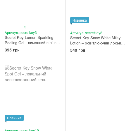
Новинка
5
Артикул: secretkey3
Артикул: secretkey8
Secret Key Lemon Sparkling
Secret Key Snow White Milky
Peeling Gel - лимонний пілінг-
Lotion – освітлюючий лосьйон
скатка
120 г
395 грн
540 грн
Новинка
Артикул: secretkey10