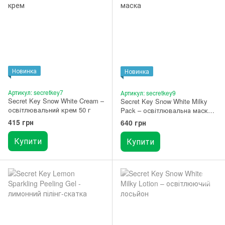
Новинка
Новинка
Артикул: secretkey7
Артикул: secretkey9
Secret Key Snow White Cream –
Secret Key Snow White Milky
освітлювальний крем 50 г
Pack – освітлювальна маска
200 г
415 грн
640 грн
Купити
Купити