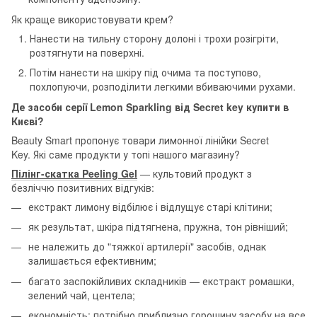
Як краще використовувати крем?
Нанести на тильну сторону долоні і трохи розігріти,
розтягнути на поверхні.
Потім нанести на шкіру під очима та поступово,
похлопуючи, розподілити легкими вбиваючими рухами.
Де засоби серії Lemon Sparkling від Secret key купити в
Києві?
Beauty Smart пропонує товари лимонної лінійки Secret
Key. Які саме продукти у топі нашого магазину?
Пілінг-скатка Peeling Gel
— культовий продукт з
безліччю позитивних відгуків:
екстракт лимону відбілює і відлущує старі клітини;
як результат, шкіра підтягнена, пружна, тон рівніший;
не належить до "тяжкої артилерії" засобів, однак
залишається ефективним;
багато заспокійливих складників — екстракт ромашки,
зелений чай, центела;
економність: потрібно приблизно горошину засобу на все