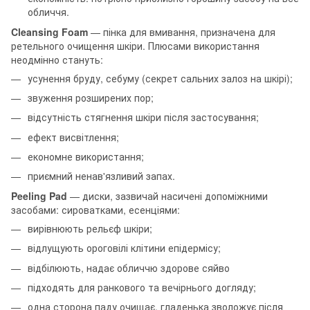
обличчя.
Cleansing Foam
— пінка для вмивання, призначена для
ретельного очищення шкіри. Плюсами використання
неодмінно стануть:
усунення бруду, себуму (секрет сальних залоз на шкірі);
звуження розширених пор;
відсутність стягнення шкіри після застосування;
ефект висвітлення;
економне використання;
приємний ненав'язливий запах.
Peeling Pad
— диски, зазвичай насичені допоміжними
засобами: сироватками, есенціями:
вирівнюють рельєф шкіри;
відлущують ороговілі клітини епідермісу;
відбілюють, надає обличчю здорове сяйво
підходять для ранкового та вечірнього догляду;
одна сторона паду очищає, гладенька зволожує після