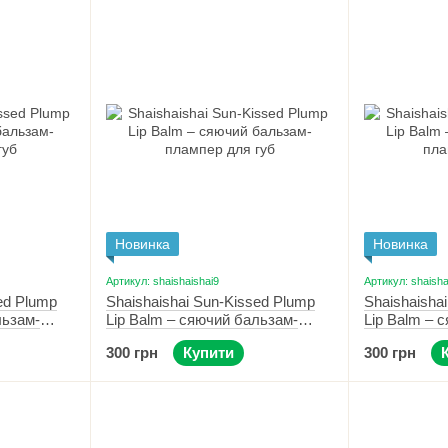
Новинка
Новинка
Артикул: shaishaishai9
Артикул: shaisha
ed Plump
Shaishaishai Sun-Kissed Plump
Shaishaisha
льзам-
Lip Balm – сяючий бальзам-
Lip Balm – 
rry Fizz
плампер для губ 06 Sunset Rose
плампер для 
300 грн
Купити
300 грн