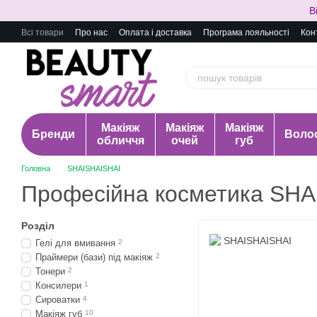
Перейти до основного контенту
В
Всі товари
Про нас
Оплата і доставка
Програма лояльності
Кон
Макіяж
Макіяж
Макіяж
Бренди
Воло
обличчя
очей
губ
Головна
SHAISHAISHAI
Професійна косметика SHA
Розділ
Гелі для вмивання
2
Праймери (бази) під макіяж
2
Тонери
2
Консилери
1
Сироватки
4
Макіяж губ
10