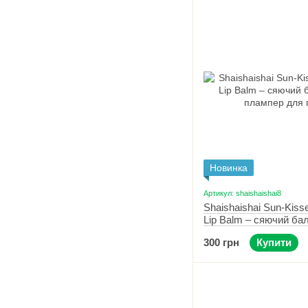
Новинка
Артикул: shaishaishai8
Shaishaishai Sun-Kiss
Lip Balm – сяючий ба
плампер для губ 05 Be
300 грн
Купити