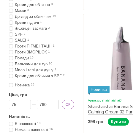
Креми для обличчя
3
Маски
3
Догляд за обличчям
19
Креми під очі
1
☀️Сонце і засмага
2
SPF
2
SALE!
1
Проти ПІГМЕНТАЦІЇ
1
Проти ЗМОРШОК
1
Помади
10
Бальзами для губ
10
Мило і гелі для душу
1
Креми для обличчя з SPF
2
Новинка
29
Новинка
Ціна, грн
Артикул: shaishaishai3
Від Ціна, грн
До Ціна, грн
ОК
Shaishaishai Banana S
Calming Cream 02 Pur
Наявність
коректуюча база під 
398 грн
Купити
лавандовим тінтом 15
В наявності
13
Немає в наявності
16