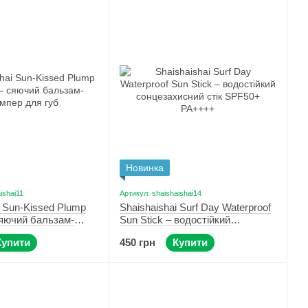
Новинка
ishai11
Артикул: shaishaishai14
i Sun-Kissed Plump
Shaishaishai Surf Day Waterproof
сяючий бальзам-
Sun Stick – водостійкий
губ 08 Sunlit Beige
сонцезахисний стік SPF50+
Купити
450 грн
Купити
PA++++