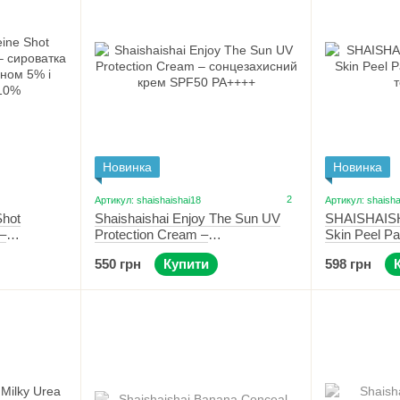
Новинка
Новинка
2
Артикул: shaishaishai18
Артикул: shaisha
Shot
Shaishaishai Enjoy The Sun UV
SHAISHAIS
–
Protection Cream –
Skin Peel P
я з
сонцезахисний крем SPF50
тонер пади 
550 грн
Купити
598 грн
амідом 10%
PA++++ 50 мл