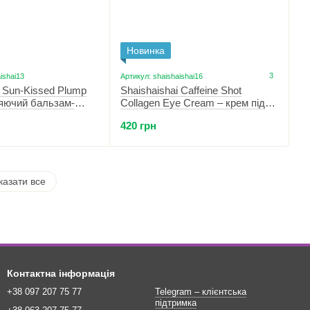
Новинка
3
ishai13
Артикул: shaishaishai16
i Sun-Kissed Plump
Shaishaishai Caffeine Shot
сяючий бальзам-
Collagen Eye Cream – крем під
 губ 10 Morning
очі з кофеїном та колагеном 30 г
420 грн
казати все
Контактна інформація
+38 097 207 75 77
Telegram – клієнтська
підтримка