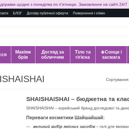
ідправки щодня з понеділка по п'ятницю. Замовлення на сайті 24/7 
такти
БЛОГ
Договір публічної оферти
Повернення і обмін
Макіяж
Догляд за
Тіло та
☀️Сонце і
сся
брів
обличчям
гігієна
засмага
ISHAISHAI
Сортування
SHAISHAISHAI – бюджетна та кла
SHAISHAISHAI – корейський бренд доглядової та дек
Переваги косметики Шайшайшай:
великий вибір якісних засобів
– гелі для вмиван