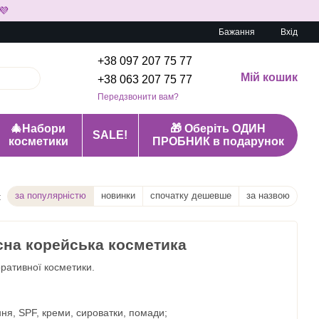
💜
Бажання
Вхід
+38 097 207 75 77
Мій кошик
+38 063 207 75 77
Передзвонити вам?
🎄Набори
🎁 Оберіть ОДИН
SALE!
косметики
ПРОБНИК в подарунок
за популярністю
новинки
спочатку дешевше
за назвою
:
сна корейська косметика
оративної косметики.
ня, SPF, креми, сироватки, помади;