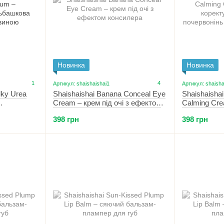
Новинка
Новинка
1
4
Артикул: shaishaishai1
Артикул: shaisha
lky Urea
Shaishaishai Banana Conceal Eye
Shaishaisha
Cream – крем під очі з ефектом
Calming Cre
ьбашкова
консилера 15 г
коректуюча 
398 грн
398 грн
ю 110 мл
почервонінь
г