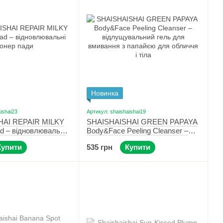
Новинка
ishai23
Артикул: shaishaishai19
HAI REPAIR MILKY
SHAISHAISHAI GREEN PAPAYA
ad – відновлювальні
Body&Face Peeling Cleanser –
60 шт./120 мл
відлущувальний гель для
Купити
535 грн
Купити
вмивання з папайєю для
обличчя і тіла 150 мл