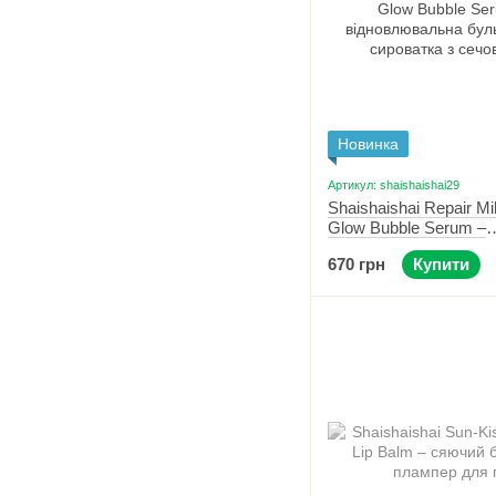
Новинка
Артикул: shaishaishai29
Shaishaishai Repair Mi
Glow Bubble Serum –
відновлювальна бул
670 грн
Купити
сироватка з сечовино