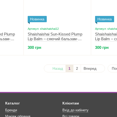
Новинка
Новинка
Артикул: shaishaishai12
Артикул: shaisha
ed Plump
Shaishaishai Sun-Kissed Plump
Shaishaisha
льзам-
Lip Balm – сяючий бальзам-
Lip Balm – 
rimson
плампер для губ 09 Rosy Glow
плампер для
300 грн
300 грн
Burgundy
Назад
1
2
Вперед
По
Каталог
Клієнтам
Бренди
Вхід до кабінету
Макіяж обличчя
Всі товари