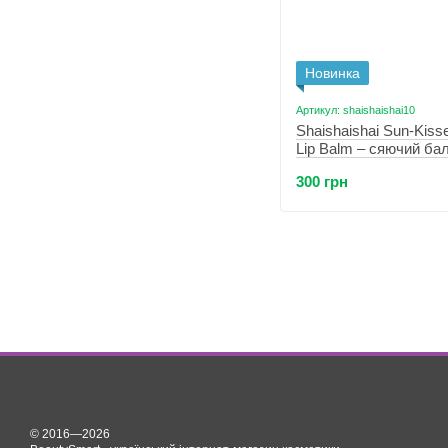
Новинка
Артикул: shaishaishai10
Shaishaishai Sun-Kiss
Lip Balm – сяючий ба
плампер для губ 07 C
300 грн
Rose
© 2016—2026