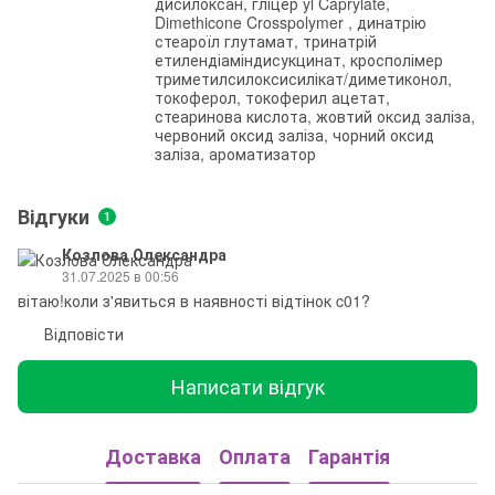
дисилоксан, гліцер yl Caprylate,
Dimethicone Crosspolymer , динатрію
стеароїл глутамат, тринатрій
етилендіаміндисукцинат, кросполімер
триметилсилоксисилікат/диметиконол,
токоферол, токоферил ацетат,
стеаринова кислота, жовтий оксид заліза,
червоний оксид заліза, чорний оксид
заліза, ароматизатор
Відгуки
1
Козлова Олександра
31.07.2025 в 00:56
вітаю!коли з'явиться в наявності відтінок c01?
Відповісти
Написати відгук
Доставка
Оплата
Гарантія