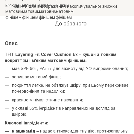
Ввійти
для відображення накопичувальної знижки
%
До обраного
Опис
TFIT Layering Fit Cover Cushion Ex – кушон з тонким
покриттям і м'яким матовим фінішем:
має SPF 50+, PA+++ для захисту від УФ-випромінювання;
залишає матовий фініш;
покриття легке, не обтяжує шкіру, при цьому перекриває
почервоніння та недоліки;
красиве мінімалістичне пакування;
у складі 55% інгрідієнтів направлених на догляд за
шкірою.
Ключові інгрідієнти:
ніацинамід
– надає антиоксидантну дію, протизапальну