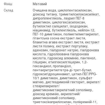
Фініш
Матовий
Склад
Очищена вода, циклопентасилоксан,
діоксид титану, триметилсилоксисилікат,
дипропіленгліколь, лаурил ПЕГ-8
диметикон, циклогексасилоксан,
бутилоктил саліцилат, ізододекан,
ніацинамід, бутиленгліколь, нейлон-12,
ПЕГ-10 диметикон, поліметилметакрилат,
гігантська сосна екстракт листя,
блакитна агава екстракт листя, екстракт
листя полину, екстракт портулаку,
аденозин, гіалуронат натрію, гіалуронова
кислота, гідролізована гіалуронова
кислота, гідроксид алюмінію, пантенол,
гліцерин, етилгексилгліцерин, 1,2-
гександиол, пропандіол,
пентаеритритилтетра-ді-трет-бутил.
гідроксигідроциннамат, цетил-ПЕГ/PPG-
10/1 диметикон, диметикон, сульфат
магнію, дистеадимоній гекторит, акрилат/
стеарилакрилат/
диметиконметакрилатний сополімер,
діоксид кремнію, акрилатний/
диметиконовий сополімер,
триетоксікаприлілсилан, полікремній-11,