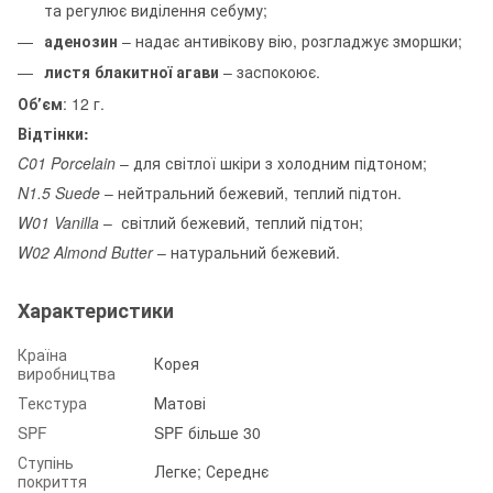
та регулює виділення себуму;
аденозин
– надає антивікову вію, розгладжує зморшки;
листя блакитної агави
– заспокоює.
Обʼєм
: 12 г.
Відтінки:
C01 Porcelain
– для світлої шкіри з холодним підтоном;
N1.5 Suede
– нейтральний бежевий, теплий підтон.
W01 Vanilla
– світлий бежевий, теплий підтон;
W02 Almond Butter
– натуральний бежевий.
Характеристики
Країна
Корея
виробництва
Текстура
Матові
SPF
SPF більше 30
Ступінь
Легке; Середнє
покриття