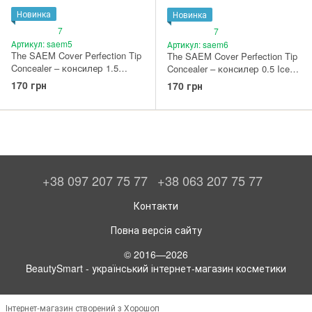
Новинка
Новинка
7
7
Артикул: saem5
Артикул: saem6
The SAEM Cover Perfection Tip
The SAEM Cover Perfection Tip
Concealer – консилер 1.5
Concealer – консилер 0.5 Ice
Natural Beige
Beige
170 грн
170 грн
+38 097 207 75 77
+38 063 207 75 77
Контакти
Повна версія сайту
© 2016—2026
BeautySmart - український інтернет-магазин косметики
Інтернет-магазин створений з Хорошоп