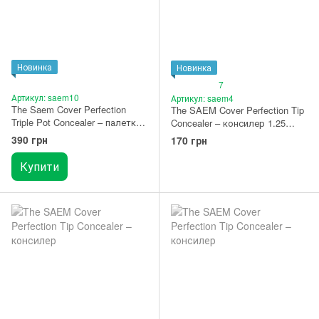
Новинка
Новинка
7
Артикул: saem10
Артикул: saem4
The Saem Cover Perfection
The SAEM Cover Perfection Tip
Triple Pot Concealer – палетка
Concealer – консилер 1.25
консилерів 02 Contour Beige
Light Beige
390 грн
170 грн
Купити