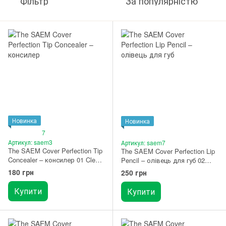
Фільтр
За популярністю
Новинка
Новинка
7
Артикул: saem3
Артикул: saem7
The SAEM Cover Perfection Tip
The SAEM Cover Perfection Lip
Concealer – консилер 01 Clear
Pencil – олівець для губ 02
Beige
Rosy
180 грн
250 грн
Купити
Купити