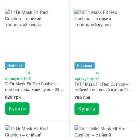
Новинка
Новинка
14
14
Артикул: tirtir10
Артикул: tirti15
TirTir Mask Fit Red Cushion –
TirTir Mask Fit Red Cushion –
стійкий тональний кушон 23N
стійкий тональний кушон 21C
Sand
Cool Ivory
820 грн
795 грн
Купити
Купити