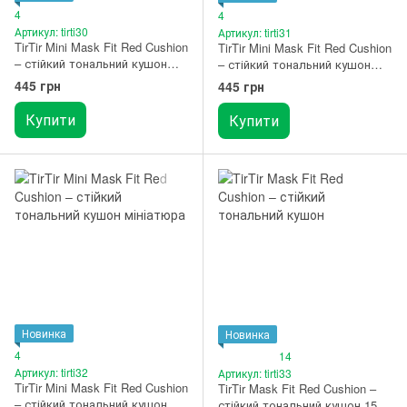
4
4
Артикул: tirti30
Артикул: tirti31
TirTir Mini Mask Fit Red Cushion
TirTir Mini Mask Fit Red Cushion
– стійкий тональний кушон
– стійкий тональний кушон
мініатюра 21W Natural Ivory
мініатюра 23N Sand
445 грн
445 грн
Купити
Купити
Новинка
Новинка
4
14
Артикул: tirti32
Артикул: tirti33
TirTir Mini Mask Fit Red Cushion
TirTir Mask Fit Red Cushion –
– стійкий тональний кушон
стійкий тональний кушон 15C