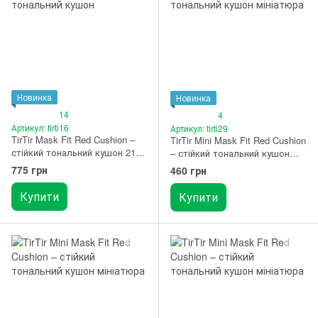
Новинка
Новинка
14
4
Артикул: tirti16
Артикул: tirti29
TirTir Mask Fit Red Cushion –
TirTir Mini Mask Fit Red Cushion
стійкий тональний кушон 21W
– стійкий тональний кушон
Natural Ivory
мініатюра 21N Ivory
775 грн
460 грн
Купити
Купити