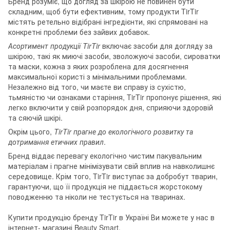
Бренд розуміє, що догляд за шкірою не повинен бути
складним, щоб бути ефективним, тому продукти TirTir
містять ретельно відібрані інгредієнти, які спрямовані на
конкретні проблеми без зайвих добавок.
Асортимент продукції TirTir
включає засоби для догляду за
шкірою, такі як миючі засоби, зволожуючі засоби, сироватки
та маски, кожна з яких розроблена для досягнення
максимальної користі з мінімальними проблемами.
Незалежно від того, чи маєте ви справу із сухістю,
тьмяністю чи ознаками старіння, TirTir пропонує рішення, які
легко включити у свій розпорядок дня, сприяючи здоровій
та сяючій шкірі.
Окрім цього,
TirTir прагне
до екологічного розвитку та
дотримання етичних правил
.
Бренд віддає перевагу екологічно чистим пакувальним
матеріалам і прагне мінімізувати свій вплив на навколишнє
середовище. Крім того, TirTir виступає за добробут тварин,
гарантуючи, що її продукція не піддається жорстокому
поводженню та ніколи не тестується на тваринах.
Купити продукцію бренду TirTir в Україні Ви можете у нас в
інтернет- магазині Beauty Smart.