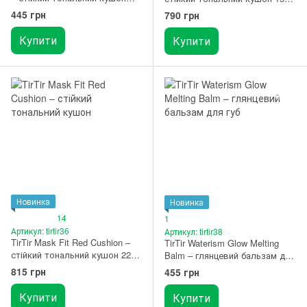
мініатюра 24W Soft Beige
Fair Porcelain
445 грн
790 грн
Купити
Купити
Новинка
Новинка
14
1
Артикул: tirtir36
Артикул: tirtir38
TirTir Mask Fit Red Cushion –
TirTir Waterism Glow Melting
стійкий тональний кушон 22N
Balm – глянцевий бальзам для
Shell Beige
губ 02 Merry Coral
815 грн
455 грн
Купити
Купити