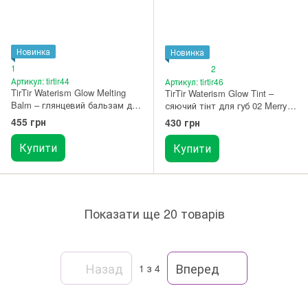
Новинка
Новинка
1
2
Артикул: tirtir44
Артикул: tirtir46
TirTir Waterism Glow Melting
TirTir Waterism Glow Tint –
Balm – глянцевий бальзам для
сяючий тінт для губ 02 Merry
губ 08 Summer Pumpkin
Coral
455 грн
430 грн
Купити
Купити
Показати ще 20 товарів
Назад
Вперед
1
з 4