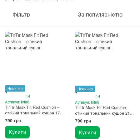
Фільтр
За популярністю
Новинка
Новинка
14
14
Артикул: tirtir8
Артикул: tirtir9
TirTir Mask Fit Red Cushion –
TirTir Mask Fit Red Cushion –
стійкий тональний кушон 17C
стійкий тональний кушон 21N
Porcelain
Ivory
790 грн
790 грн
Купити
Купити