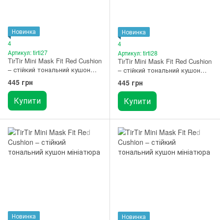
Новинка
Новинка
4
4
Артикул: tirti27
Артикул: tirti28
TirTir Mini Mask Fit Red Cushion
TirTir Mini Mask Fit Red Cushion
– стійкий тональний кушон
– стійкий тональний кушон
мініатюра 17W French Vanilla
мініатюра 21C Cool Ivory
445 грн
445 грн
Купити
Купити
Новинка
Новинка