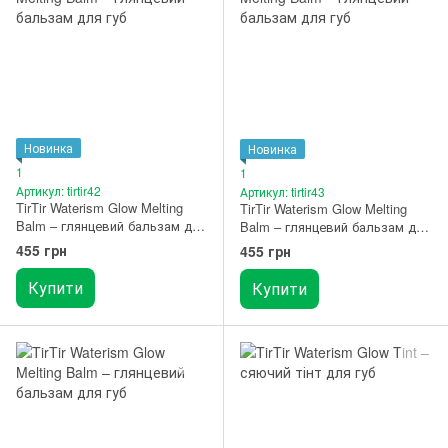
Новинка
Новинка
1
1
Артикул: tirtir42
Артикул: tirtir43
TirTir Waterism Glow Melting
TirTir Waterism Glow Melting
Balm – глянцевий бальзам для
Balm – глянцевий бальзам для
губ 06 Honey Nut
губ 07 Cassis Plum
455 грн
455 грн
Купити
Купити