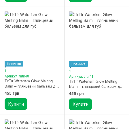
Новинка
Новинка
1
1
Артикул: tirtir40
Артикул: tirtir41
TirTir Waterism Glow Melting
TirTir Waterism Glow Melting
Balm – глянцевий бальзам для
Balm – глянцевий бальзам для
губ 04 Fig Peach
губ 05 Scotch Shot
455 грн
455 грн
Купити
Купити