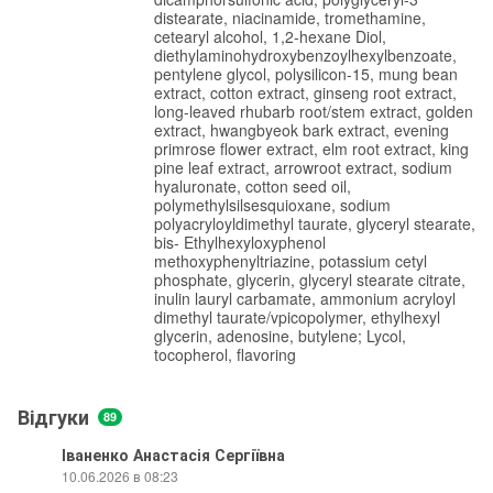
distearate, niacinamide, tromethamine,
cetearyl alcohol, 1,2-hexane Diol,
diethylaminohydroxybenzoylhexylbenzoate,
pentylene glycol, polysilicon-15, mung bean
extract, cotton extract, ginseng root extract,
long-leaved rhubarb root/stem extract, golden
extract, hwangbyeok bark extract, evening
primrose flower extract, elm root extract, king
pine leaf extract, arrowroot extract, sodium
hyaluronate, cotton seed oil,
polymethylsilsesquioxane, sodium
polyacryloyldimethyl taurate, glyceryl stearate,
bis- Ethylhexyloxyphenol
methoxyphenyltriazine, potassium cetyl
phosphate, glycerin, glyceryl stearate citrate,
inulin lauryl carbamate, ammonium acryloyl
dimethyl taurate/vpicopolymer, ethylhexyl
glycerin, adenosine, butylene; Lycol,
tocopherol, flavoring
Відгуки
89
Іваненко Анастасія Сергіївна
10.06.2026 в 08:23