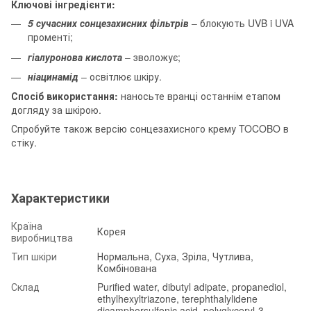
Ключові інгредієнти:
5 сучасних сонцезахисних фільтрів
– блокують UVB i UVA
променті;
гіалуронова кислота
– зволожує;
ніацинамід
– освітлює шкіру.
Спосіб використання:
наносьте вранці останнім етапом
догляду за шкірою.
Спробуйте також версію сонцезахисного крему TOCOBO в
стіку.
Характеристики
Країна
Корея
виробництва
Тип шкіри
Нормальна, Суха, Зріла, Чутлива,
Комбінована
Склад
Purified water, dibutyl adipate, propanediol,
ethylhexyltriazone, terephthalylidene
dicamphorsulfonic acid, polyglyceryl-3