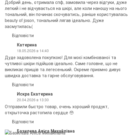
Добрий день, отримала спф, замовила через відгуки, дуже
легкий і не відчувається на шкірі, але коли наношу на нього
тональний, він починає скочуватись, раніше користувалась
beauty of joson, тональний лягав ідеально. Дуже
засмутилась(
Відповісти
Катерина
18.05.2026 в 14:40
Дуде задоволена покупкою! Для моєї комбінованої та
чутливої шкіри підійшов ідеально. Саме головне, що не
викликає прищів та легесенький. Окреме приємно дивує
швидка доставка та гарне обслуговування.
Відповісти
Искра Екатерина
20.04.2026 в 13:30
Отправили быстро товар, очень хороший продукт,
открыточка растопила сердце 🥹
Відповісти
Базилєва Аліса Михайлівна