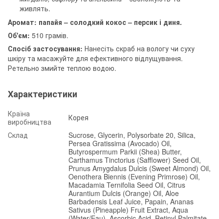
живлять.
Аромат: папайя – солодкий кокос – персик і диня.
Об'єм:
510 грамів.
Спосіб застосування:
Нанесіть скраб на вологу чи суху
шкіру та масажуйте для ефективного відлущування.
Ретельно змийте теплою водою.
Характеристики
Країна
Корея
виробництва
Склад
Sucrose, Glycerin, Polysorbate 20, Silica,
Persea Gratissima (Avocado) Oil,
Butyrospermum Parkii (Shea) Butter,
Carthamus Tinctorius (Safflower) Seed Oil,
Prunus Amygdalus Dulcis (Sweet Almond) Oil,
Oenothera Biennis (Evening Primrose) Oil,
Macadamia Ternifolia Seed Oil, Citrus
Aurantium Dulcis (Orange) Oil, Aloe
Barbadensis Leaf Juice, Papain, Ananas
Sativus (Pineapple) Fruit Extract, Aqua
(Water/Eau), Ascorbic Acid, Retinyl Palmitate,