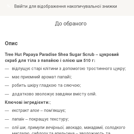
Ввійти
для відображення накопичувальної знижки
%
До обраного
Опис
Tree Hut Papaya Paradise Shea Sugar Scrub – цукровий
скраб для тіла з папайєю і олією ши 510 г:
відлущує старі клітини з допомогою тростинного цукру;
має приємний аромат папайї;
робить шкіру гладкою та сяючою;
додатково зволожує завдяки вмісту олій.
Ключові інгредієнти:
;
екстракт алое
– пом'якшує;
папаїн
– покращує текстуру;
олії ши, примули вечірньої, авокадо, макадамії, солодкого
мигдалю, сафлору та апельсина
– зволожують та