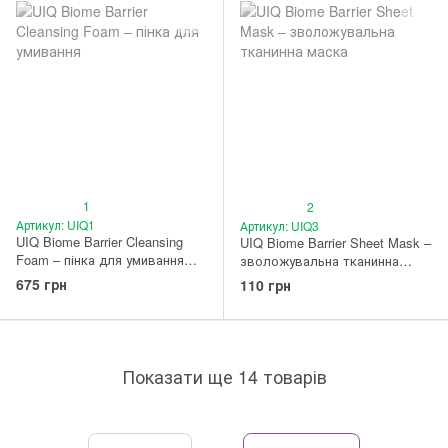
1
2
Артикул: UIQ1
Артикул: UIQ3
UIQ Biome Barrier Cleansing
UIQ Biome Barrier Sheet Mask –
Foam – пінка для умивання
зволожувальна тканинна
120 мл
маска 26 мл
675 грн
110 грн
Показати ще 14 товарів