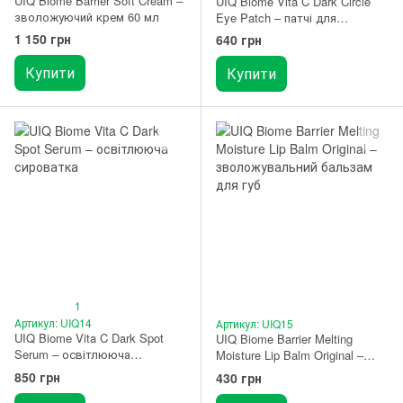
UIQ Biome Barrier Soft Cream –
UIQ Biome Vita C Dark Circle
зволожуючий крем 60 мл
Eye Patch – патчі для
освітлення темних кіл під
1 150 грн
640 грн
очима
Купити
Купити
1
Артикул: UIQ14
Артикул: UIQ15
UIQ Biome Vita C Dark Spot
UIQ Biome Barrier Melting
Serum – освітлююча
Moisture Lip Balm Original –
сироватка 30 мл
зволожувальний бальзам для
850 грн
430 грн
губ