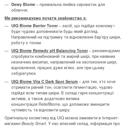
Dewy Biome
– преміальна лінійка сироваток для
обличчя.
Ми рекомендуємо почати знайомство з:
UIQ Biome Barrier Toner
– засіб, що підійде кожному і
буде чудово доповнювати будь-який догляд.
Направлений на підтримку та відновлення барʼєру шкіри,
роботу з тоном.
UIQ Biome Remedy pH Balancing Toner
– рекомендуємо
спробувати комбінованій та жирній шкірі, при наявних
незначних висипах, направлений на заспокоєння шкірі,
відновлення, працює дуже мʼяко, але при цьому
себурегулює.
UIQ Biome Vita C Dark Spot Serum
– для тих, хто хоче
отримати рівний тон, освітлити пігментацію, чудово
підійде всім типам шкіри. В складі гарні концентрації
активів, а також додатково велика
концентрація ReliefBiome, що допоможе зменшити
чутливість та відновити шкіру.
Оригінальну косметику від UIQ можна замовити в
Інтернет-
магазині Beauty Smart
. У нас власний склад, інформація про