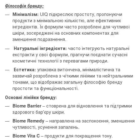
Філософія бренду:
Мінімалізм:
UIQ підкреслює простоту, пропонуючи
продукти з мінімальною кількістю, але ефективних
інгредієнтів. Їх формули часто розроблені для чутливої ​​
шкіри, зосереджені на основних компонентах для
зменшення подразнення.
Натуральні інгредієнти:
часто інтегрують натуральні
екстракти у свої формули, прагнучи поєднати сучасні
косметичні технології з перевагами природи.
Естетика:
упаковка витончена, мінімалістична та
зазвичай розроблена з чіткими лініями та нейтральними
тонами, що відображає загальну філософію бренду
простоти та функціональності.
Основні лінійки бренду:
Biome Barrier
– стоврена для відновлення та підтримки
здорового барʼєру шкіри.
Biome Remedy
– направлена на заспокоєння, зменшення
чутливості, усунення запалень.
Biome Vita C
– продукти для покращення тону.