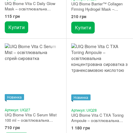
UIQ Biome Vita C Daily Glow
UIQ Biome Barrier™ Collagen
Mask – освітлювальна
Firming Hydrogel Mask –
тканинна маска з вітаміном C
гідрогелева маска з
115 грн
210 грн
1 шт.
колагеном 1 шт.
Купити
Купити
Новинка
Новинка
Артикул: UIQ27
Артикул: UIQ28
UIQ Biome Vita C Serum Mist
UIQ Biome Vita C TXA Toning
100 ml – освітлювальна
Ampoule – освітлювальна
спрей-сироватка 100 мл.
концентрована сироватка з
710 грн
1 180 грн
транексамовою кислотою 30