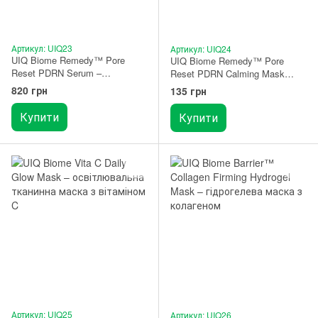
Артикул: UIQ23
Артикул: UIQ24
UIQ Biome Remedy™ Pore
UIQ Biome Remedy™ Pore
Reset PDRN Serum –
Reset PDRN Calming Mask
сироватка для зменшення
Sheet – заспокійлива тканинна
820 грн
135 грн
пор 30 мл
маска 1 шт.
Купити
Купити
Артикул: UIQ25
Артикул: UIQ26