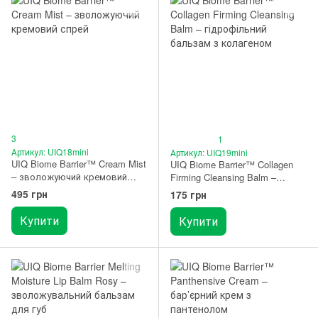
3
1
Артикул: UIQ18mini
Артикул: UIQ19mini
UIQ Biome Barrier™ Cream Mist
UIQ Biome Barrier™ Collagen
– зволожуючий кремовий
Firming Cleansing Balm –
спрей 50 мл
мініатюра гідрофільного
495 грн
175 грн
бальзаму з колагеном 10 мл
Купити
Купити