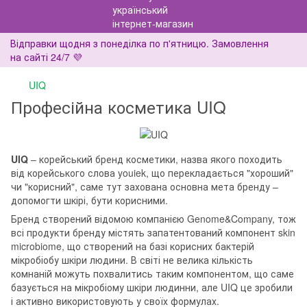
Відправки щодня з понеділка по п'ятницю. Замовлення
на сайті 24/7 💜
UIQ
Професійна косметика UIQ
UIQ
– корейський бренд косметики, назва якого походить
від корейського слова youiek, що перекладається "хороший"
чи "корисний", саме тут захована основна мета бренду –
допомогти шкірі, бути корисними.
Бренд створений відомою компанією Genome&Company, тож
всі продукти бренду містять запатентований компонент skin
microbiome, що створений на базі корисних бактерій
мікробіобу шкіри людини. В світі не велика кількість
комнаній можуть похвалитись таким компонентом, що саме
базується на мікробіому шкіри людинни, але UIQ це зробили
і активно використовують у своїх формулах.