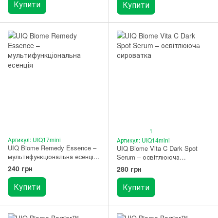
Купити
Купити
1
Артикул: UIQ17mini
Артикул: UIQ14mini
UIQ Biome Remedy Essence –
UIQ Biome Vita C Dark Spot
мультифункціональна есенція
Serum – освітлююча
10 мл
сироватка 10 мл
240 грн
280 грн
Купити
Купити