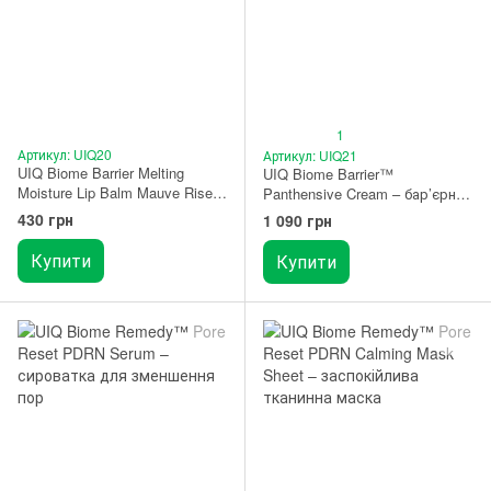
1
Артикул: UIQ20
Артикул: UIQ21
UIQ Biome Barrier Melting
UIQ Biome Barrier™
Moisture Lip Balm Mauve Rise –
Panthensive Cream – бар’єрний
зволожувальний бальзам для
крем з пантенолом 50 мл
430 грн
1 090 грн
губ 3,2 г
Купити
Купити