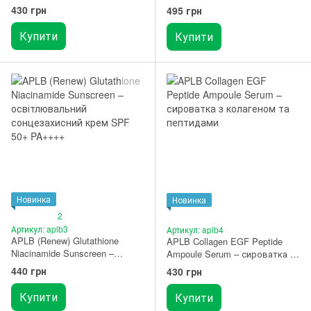
освітлювальна сироватка з
освітлювальний крем з
430 грн
495 грн
ніацинамідом та глутатіоном
ніацинамідом та глутатіоном
40 мл
55 мл
Купити
Купити
Новинка
Новинка
2
Артикул: aplb3
Артикул: aplb4
APLB (Renew) Glutathione
APLB Collagen EGF Peptide
Niacinamide Sunscreen –
Ampoule Serum – сироватка з
освітлювальний
колагеном та пептидами 40
440 грн
430 грн
сонцезахисний крем SPF 50+
мл
PA++++ 40 мл
Купити
Купити