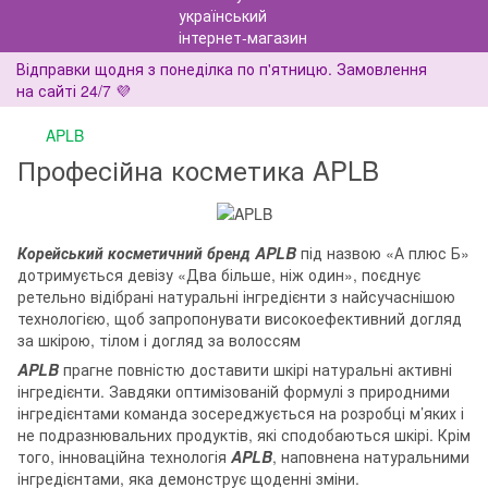
Відправки щодня з понеділка по п'ятницю. Замовлення
на сайті 24/7 💜
APLB
Професійна косметика APLB
Корейський косметичний бренд APLB
під назвою «А плюс Б»
дотримується девізу «Два більше, ніж один», поєднує
ретельно відібрані натуральні інгредієнти з найсучаснішою
технологією, щоб запропонувати високоефективний догляд
за шкірою, тілом і догляд за волоссям
APLB
прагне повністю доставити шкірі натуральні активні
інгредієнти. Завдяки оптимізованій формулі з природними
інгредієнтами команда зосереджується на розробці м’яких і
не подразнювальних продуктів, які сподобаються шкірі. Крім
того, інноваційна технологія
APLB
, наповнена натуральними
інгредієнтами, яка демонструє щоденні зміни.