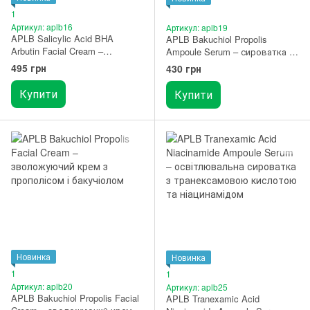
1
Артикул: aplb16
Артикул: aplb19
APLB Salicylic Acid BHA
APLB Bakuchiol Propolis
Arbutin Facial Cream –
Ampoule Serum – сироватка з
зволожуючий крем для
прополісом та бакучіолом 40
495 грн
430 грн
проблемної та чутливої шкіри
мл
55 мл
Купити
Купити
Новинка
Новинка
1
1
Артикул: aplb20
Артикул: aplb25
APLB Bakuchiol Propolis Facial
APLB Tranexamic Acid