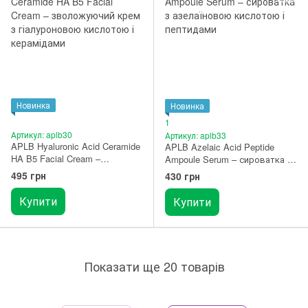
Новинка
Новинка
1
Артикул: aplb30
Артикул: aplb33
APLB Hyaluronic Acid Ceramide
APLB Azelaic Acid Peptide
HA B5 Facial Cream –
Ampoule Serum – сироватка з
зволожуючий крем з
азелаїновою кислотою і
495 грн
430 грн
гіалуроновою кислотою і
пептидами 40 мл
керамідами 55 мл
Купити
Купити
Показати ще 20 товарів