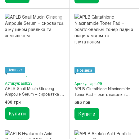
Новинка
Новинка
1
Артикул: aplb23
Артикул: aplb29
APLB Snail Mucin Ginseng
APLB Glutathione Niacinamide
Ampoule Serum – сироватка з
Toner Pad – освітлювальні
муцином равлика та
тонер-пади з ніацинамідом та
430 грн
595 грн
женьшенем 40 мл
глутатіоном 60 шт.
Купити
Купити