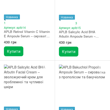
Новинка
Новинка
1
3
Артикул: aplb14
Артикул: aplb15
APLB Retinol Vitamin C Vitamin
APLB Salicylic Acid BHA
E Ampoule Serum – сироватка
Arbutin Ampoule Serum –
з ретинолом, вітамінами С і Е
сироватка для проблемної та
430 грн
430 грн
40 мл
чутливої шкіри 40 мл
Купити
Купити
Новинка
Новинка