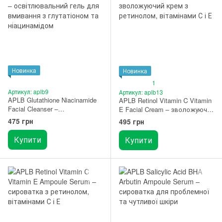
Новинка
Новинка
1
Артикул: aplb9
Артикул: aplb13
APLB Glutathione Niacinamide
APLB Retinol Vitamin C Vitamin
Facial Cleanser –
E Facial Cream – зволожуючий
освітлювальний гель для
крем з ретинолом, вітамінами
475 грн
495 грн
вмивання з глутатіоном та
С і Е 55 мл
ніацинамідом 80 мл
Купити
Купити