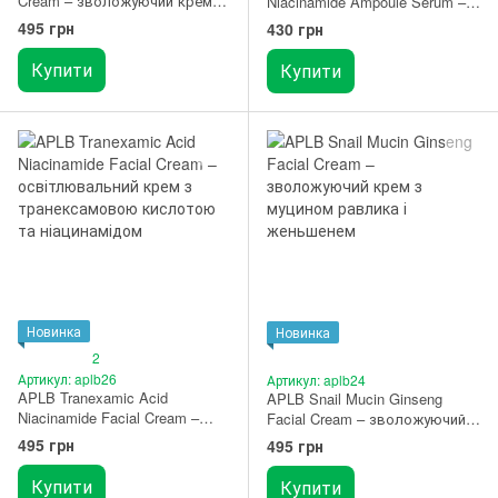
Cream – зволожуючий крем з
Niacinamide Ampoule Serum –
прополісом і бакучіолом 55
освітлювальна сироватка з
495 грн
430 грн
мл
транексамовою кислотою та
ніацинамідом 40 мл
Купити
Купити
Новинка
Новинка
2
Артикул: aplb26
Артикул: aplb24
APLB Tranexamic Acid
APLB Snail Mucin Ginseng
Niacinamide Facial Cream –
Facial Cream – зволожуючий
освітлювальний крем з
крем з муцином равлика і
495 грн
495 грн
транексамовою кислотою та
женьшенем 55 мл
ніацинамідом 55 мл
Купити
Купити