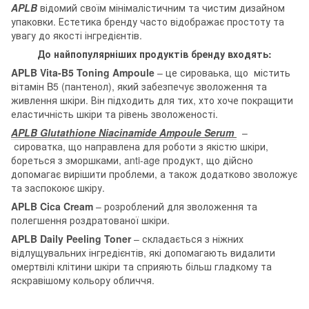
APLB
відомий своїм мінімалістичним та чистим дизайном
упаковки. Естетика бренду часто відображає простоту та
увагу до якості інгредієнтів.
До найпопулярніших продуктів бренду входять:
APLB Vita-B5 Toning Ampoule
– це сироваька, що містить
вітамін B5 (пантенол), який забезпечує зволоження та
живлення шкіри. Він підходить для тих, хто хоче покращити
еластичність шкіри та рівень зволоженості.
APLB Glutathione Niacinamide Ampoule Serum
–
сироватка, що направлена для роботи з якістю шкіри,
бореться з зморшками, anti-age продукт, що дійсно
допомагає вирішити проблеми, а також додатково зволожує
та заспокоює шкіру.
APLB Cica Cream
– розроблений для зволоження та
полегшення роздратованої шкіри.
APLB Daily Peeling Toner
–
складається з ніжних
відлущувальних інгредієнтів, які допомагають видалити
омертвілі клітини шкіри та сприяють більш гладкому та
яскравішому кольору обличчя.