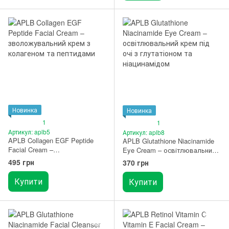
Новинка
Новинка
1
1
Артикул: aplb5
Артикул: aplb8
APLB Collagen EGF Peptide
APLB Glutathione Niacinamide
Facial Cream –
Eye Cream – освітлювальний
зволожувальний крем з
крем під очі з глутатіоном та
495 грн
370 грн
колагеном та пептидами 55
ніацинамідом 20 мл
мл
Купити
Купити