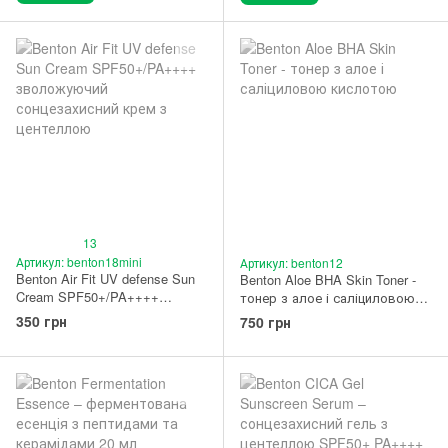
13
Артикул: benton18mini
Артикул: benton12
Benton Air Fit UV defense Sun
Benton Aloe BHA Skin Toner -
Cream SPF50+/PA++++
тонер з алое і саліциловою
зволожуючий сонцезахисний
кислотою 200 мл
350 грн
750 грн
крем з центеллою 12 мл