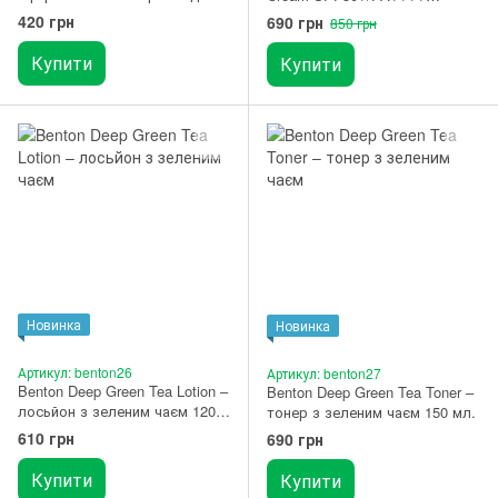
10 г
зволожуючий сонцезахисний
420 грн
690 грн
850 грн
крем з центеллою 50 мл
Купити
Купити
Новинка
Новинка
Артикул: benton26
Артикул: benton27
Benton Deep Green Tea Lotion –
Benton Deep Green Tea Toner –
лосьйон з зеленим чаєм 120
тонер з зеленим чаєм 150 мл.
мл.
610 грн
690 грн
Купити
Купити