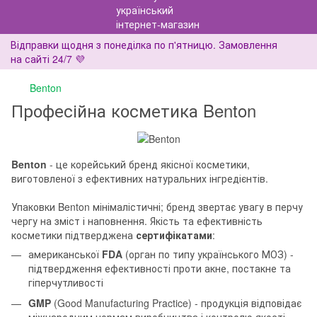
Відправки щодня з понеділка по п'ятницю. Замовлення
на сайті 24/7 💜
Benton
Професійна косметика Benton
Benton
- це корейський бренд якісної косметики,
виготовленої з ефективних натуральних інгредієнтів.
Упаковки Benton мінімалістичні; бренд звертає увагу в перчу
чергу на зміст і наповнення. Якість та ефективність
косметики підтверджена
сертифікатами
:
американської
FDA
(орган по типу українського МОЗ) -
підтвердження ефективності проти акне, постакне та
гіперчутливості
GMP
(Good Manufacturing Practice) - продукція відповідає
міжнародним нормам виробництва і контролю якості