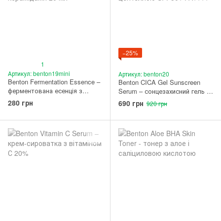
−25%
1
Артикул: benton19mini
Артикул: benton20
Benton Fermentation Essence –
Benton CICA Gel Sunscreen
ферментована есенція з
Serum – сонцезахисний гель з
пептидами та керамідами 20
центеллою SPF50+ PA++++
280 грн
690 грн
920 грн
мл