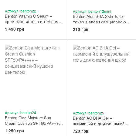
Артикул: benton22
Артикул: benton12mini
Benton Vitamin C Serum –
Benton Aloe BHA Skin Toner -
крем-сироватка з вітаміном С
тонер з алое і саліциловою
20%
кислотою мініатюра 20 мл
1 490 грн
210 грн
Артикул: benton24
Артикул: benton25
Benton Cica Moisture Sun
Benton AC BHA Gel –
Cream Cushion SPF50/PA++++
незмивний відлущувальний
– сонцезахисний кушон з
гель для оновлення шкіри 100
1 250 грн
720 грн
центелою 15 г
мл