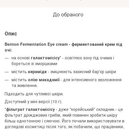
До обраного
Опис
Benton Fermentation Eye cream - ферментований крем під
очі:
на основі
галактомісісу
* - освітлює зону під очима і
бореться зі зморшками
містить
кераміди
- зміцнюють захисний бар'єр шкіри
містить
олію макадамії
- для інтенсивного зволоження
та живлення.
Підходить для чутливої шкіри.
Доступний у міні версії (10 г).
*
фільтрат галактомісісу
- дуже "корейський" складник - це
фільтрат дріжджових грибів, який повинен зробити шкіру
більш однотонною і сяючою. Його почали використовувати в
доглядові косметиці після того, як побачили, що працівники,