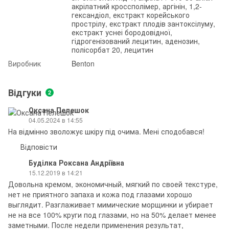
акрілатний кроссполімер, аргінін, 1,2-
гександіол, екстракт корейського
прострілу, екстракт плодів зантоксілуму,
екстракт уснеі бородовідної,
гідрогенізований лецитин, аденозин,
полісорбат 20, лецитин
Виробник
Benton
Відгуки
2
Оксана Пелешок
04.05.2024 в 14:55
На відмінно зволожує шкіру під очима. Мені сподобався!
Відповісти
Буділка Роксана Андріївна
15.12.2019 в 14:21
Довольна кремом, экономичный, мягкий по своей текстуре,
нет не приятного запаха и кожа под глазами хорошо
выглядит. Разглаживает мимические морщинки и убирает
не на все 100% круги под глазами, но на 50% делает менее
заметными. После недели применения результат,