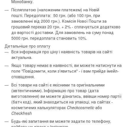
Монобанку.
Післяплатою (наложеним платежем) на Новій
пошті. Передоплата: 50 грн. (або 100 грн. при
замовленні від 2000 грн.). Комісія Нової Пошти за
грошовий переказ 20 грн. + 2% - сплачується додатково
до вартості доставки. Для замовлень на суму понад
5000 грн. передоплата становить 10%.
Детальніше про оплату
Вся інформація про ціну і наявність товарів на сайті
актуальна.
Якщо товару немає в наявності, ви можете натиснути на
поле "Повідомити, коли з'явиться" - і вам прийде імейл-
сповіщення.
Всі товари на сайті є якісними та оригінальними
(автентичними). Інформацію про товар (дата
виготовлення) ви можете дізнатись, ввівши номер партії
(батч код), який знаходиться на упакоці, на сайтах -
косметичних калькуляторах
Checkcosmetic
або
Checkfresh
Будь-які запитання ви можете задати по телефону,
вайберу чи дірект у Instagram.