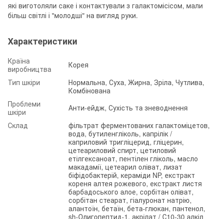
які виготоляли саке і контактували з галактомісісом, мали
більш світлі і "молодші" на вигляд руки.
Характеристики
Країна
Корея
виробництва
Тип шкіри
Нормальна, Суха, Жирна, Зріла, Чутлива,
Комбінована
Проблеми
Анти-ейдж, Сухість та зневоднення
шкіри
Склад
фільтрат ферментованих галактоміцетов,
вода, бутиленгліколь, капрілік /
каприловий тригліцерид, гліцерин,
цетеариловий спирт, цетиловий
етілгексаноат, пентілен гліколь, масло
макадамії, цетеарил оліват, лизат
біфідобактерій, кераміди NP, екстракт
кореня алтея рожевого, екстракт листя
барбадоського алое, сорбітан оліват,
сорбітан стеарат, гіалуронат натрію,
алантоїн, бетаїн, бета-глюкан, пантенол,
sh-Олигопептид-1, акрілат / С10-30 алкіл