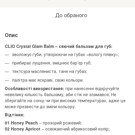
До обраного
Опис
CLIO Crystal Glam Balm – сяючий бальзам для губ:
зволожує губи, утворюючи на губах «вологу плівку»;
прибирає лущення, зміцнює бар’єр губ;
тектсура масляниста, тане на губах;
палітра має яскраві, свіжі кольори.
Особливості використання:
при нанесенні відкручуйте
невелику кількість бальзаму, аби стік не зламався. Не
зберігайте на сонці чи при високих температурах, адже це
може презвести до зміни кольору.
Відтінки:
01 Honey Peach
– прозорий рожевий;
02 Honey Apricot
– освіжаючий абрикосовий колір;