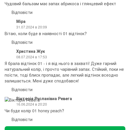
Чудовий бальзам має запах абрикоса і глянцевий ефект
Відповісти
Міра
31.07.2024 в 20:09
Вітаю, коли буде в наявності 01 відтінок?
Відповісти
Христина Жук
08.07.2024 в 17:53
Я брала відтінок 01 - і я від нього в захваті! Дуже гарний
натуральний колір, і прочто чарівний запах. Стійкий, поки не
поїсти, тоді блиск пропадає, але легкий відтінок всеодно
залишається. Мені дуже сподобався!
Відповісти
Вікторія Русланівна Ревега
16.06.2024 в 20:20
Чи буде колір 01 honey peach?
Відповісти