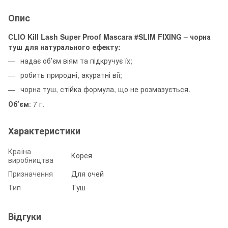
Опис
CLIO Kill Lash Super Proof Mascara #SLIM FIXING – чорна
туш для натурального ефекту:
надає обʼєм віям та підкручує їх;
робить природні, акуратні вії;
чорна туш, стійка формула, що не розмазується.
Обʼєм
: 7 г.
Характеристики
Країна
Корея
виробництва
Призначення
Для очей
Тип
Туш
Відгуки