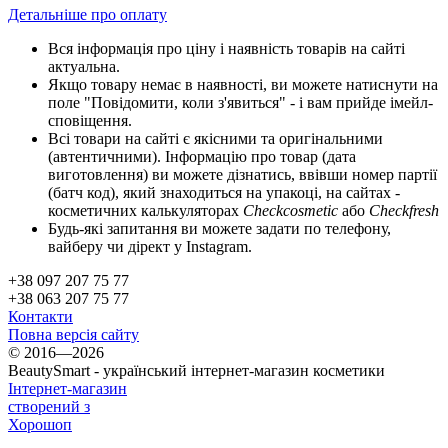
Детальніше про оплату
Вся інформація про ціну і наявність товарів на сайті
актуальна.
Якщо товару немає в наявності, ви можете натиснути на
поле "Повідомити, коли з'явиться" - і вам прийде імейл-
сповіщення.
Всі товари на сайті є якісними та оригінальними
(автентичними). Інформацію про товар (дата
виготовлення) ви можете дізнатись, ввівши номер партії
(батч код), який знаходиться на упакоці, на сайтах -
косметичних калькуляторах
Checkcosmetic
або
Checkfresh
Будь-які запитання ви можете задати по телефону,
вайберу чи дірект у Instagram.
+38 097 207 75 77
+38 063 207 75 77
Контакти
Повна версія сайту
© 2016—2026
BeautySmart - український інтернет-магазин косметики
Інтернет-магазин
створений з
Хорошоп