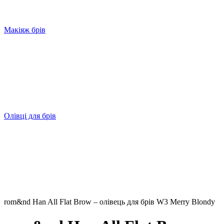
Макіяж брів
Олівці для брів
rom&nd Han All Flat Brow – олівець для брів W3 Merry Blondy