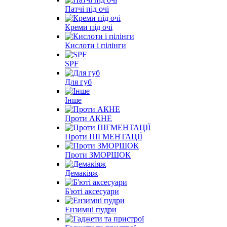
Патчі під очі
Креми під очі
Кислоти і пілінги
SPF
Для губ
Інше
Проти АКНЕ
Проти ПІГМЕНТАЦІЇ
Проти ЗМОРШОК
Демакіяж
Б'юті аксесуари
Ензимні пудри