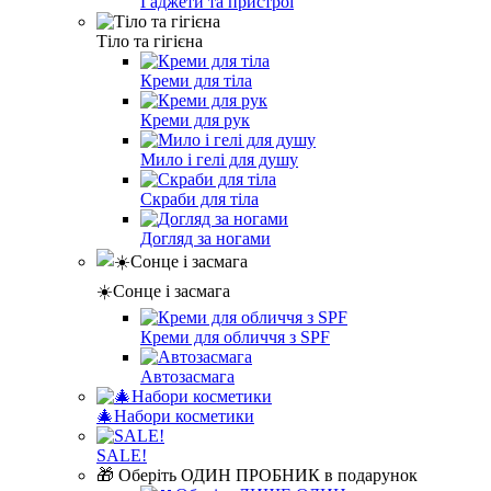
Гаджети та пристрої
Тіло та гігієна
Креми для тіла
Креми для рук
Мило і гелі для душу
Скраби для тіла
Догляд за ногами
☀️Сонце і засмага
Креми для обличчя з SPF
Автозасмага
🎄Набори косметики
SALE!
🎁 Оберіть ОДИН ПРОБНИК в подарунок