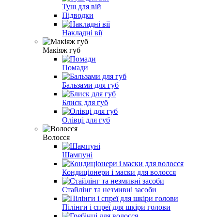
Туш для вій
Підводки
Накладні вії
Макіяж губ
Помади
Бальзами для губ
Блиск для губ
Олівці для губ
Волосся
Шампуні
Кондиціонери і маски для волосся
Стайлінг та незмивні засоби
Пілінги і спреї для шкіри голови