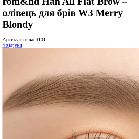
rom&nd Han All Flat Brow –
олівець для брів W3 Merry
Blondy
Артикул:
romand101
4 відгуки