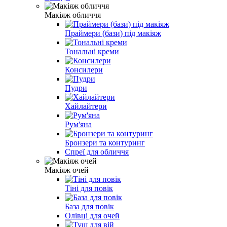
Макіяж обличчя
Праймери (бази) під макіяж
Тональні креми
Консилери
Пудри
Хайлайтери
Рум'яна
Бронзери та контуринг
Спреї для обличчя
Макіяж очей
Тіні для повік
База для повік
Олівці для очей