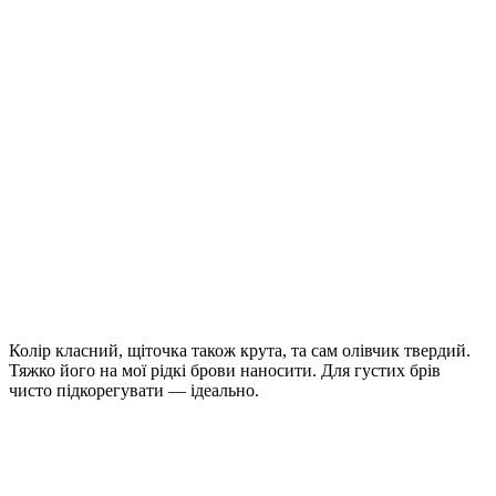
Колір класний, щіточка також крута, та сам олівчик твердий.
Тяжко його на мої рідкі брови наносити. Для густих брів
чисто підкорегувати — ідеально.