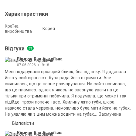
Характеристики
Країна
Корея
виробництва
Відгуки
33
Вівдюк Яна Андріївна
07.06.2026 в 19:18
Мені подарували прозорий блиск, без відтінку. Я додавала
його у свій вірш ліст, була рада його отримати. Але
виявилось, що це повне розчарування. На сайті написано,
що це плампер, однак я якось не звернула уваги на це,
тільки при отриманні побачила. Я подумала, що може і так
підійде, трохи попече і все. Хвилину жгло губи, шкіра
навколо стала червона, неможливо була мати його на губах.
Не уявляю як з цим можна ходити на губах... Засмучена
Відповісти
Вівдюк Яна Андріївна