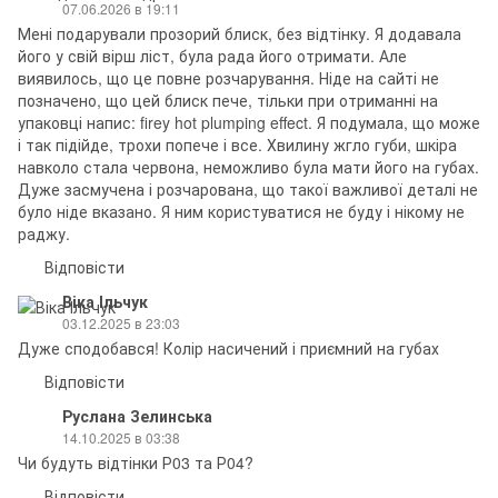
07.06.2026 в 19:11
Мені подарували прозорий блиск, без відтінку. Я додавала
його у свій вірш ліст, була рада його отримати. Але
виявилось, що це повне розчарування. Ніде на сайті не
позначено, що цей блиск пече, тільки при отриманні на
упаковці напис: firey hot plumping effect. Я подумала, що може
і так підійде, трохи попече і все. Хвилину жгло губи, шкіра
навколо стала червона, неможливо була мати його на губах.
Дуже засмучена і розчарована, що такої важливої деталі не
було ніде вказано. Я ним користуватися не буду і нікому не
раджу.
Відповісти
Віка Ільчук
03.12.2025 в 23:03
Дуже сподобався! Колір насичений і приємний на губах
Відповісти
Руслана Зелинська
14.10.2025 в 03:38
Чи будуть відтінки Р03 та Р04?
Відповісти