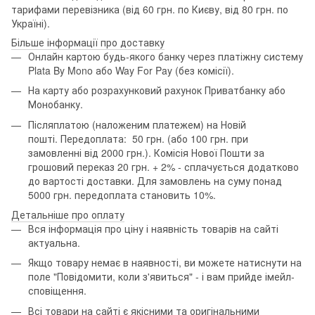
тарифами перевізника (від 60 грн. по Києву, від 80 грн. по
Україні).
Більше інформації про доставку
Онлайн картою будь-якого банку через платіжну систему
Plata By Mono або Way For Pay (без комісії).
На карту або розрахунковий рахунок Приватбанку або
Монобанку.
Післяплатою (наложеним платежем) на Новій
пошті. Передоплата: 50 грн. (або 100 грн. при
замовленні від 2000 грн.). Комісія Нової Пошти за
грошовий переказ 20 грн. + 2% - сплачується додатково
до вартості доставки. Для замовлень на суму понад
5000 грн. передоплата становить 10%.
Детальніше про оплату
Вся інформація про ціну і наявність товарів на сайті
актуальна.
Якщо товару немає в наявності, ви можете натиснути на
поле "Повідомити, коли з'явиться" - і вам прийде імейл-
сповіщення.
Всі товари на сайті є якісними та оригінальними