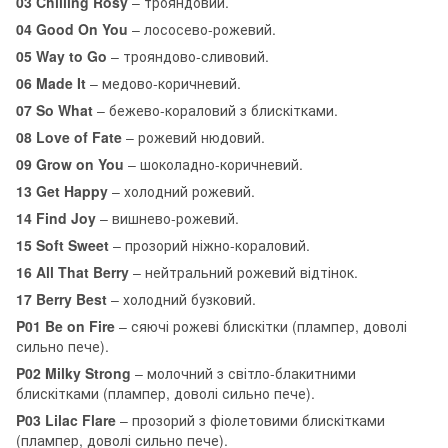
03 Chilling Rosy
– трояндовий.
04 Good On You
– лососево-рожевий.
05 Way to Go
– трояндово-сливовий.
06 Made It
– медово-коричневий.
07 So What
– бежево-кораловий з блискітками.
08 Love of Fate
– рожевий нюдовий.
09 Grow on You
– шоколадно-коричневий.
13 Get Happy
– холодний рожевий.
14 Find Joy
– вишнево-рожевий.
15 Soft Sweet
– прозорий ніжно-кораловий.
16 All That Berry
– нейтральний рожевий відтінок.
17 Berry Best
– холодний бузковий.
P01 Be on Fire
– сяючі рожеві блискітки (плампер, доволі
сильно пече).
P02 Milky Strong
– молочний з світло-блакитними
блискітками (плампер, доволі сильно пече).
P03 Lilac Flare
– прозорий з фіолетовими блискітками
(плампер, доволі сильно пече).