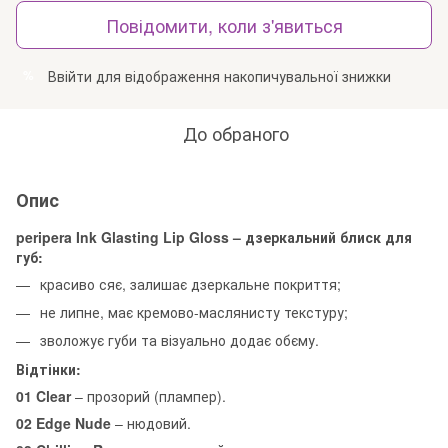
Повідомити, коли з'явиться
Ввійти
для відображення накопичувальної знижки
%
До обраного
Опис
peripera Ink Glasting Lip Gloss – дзеркальний блиск для
губ:
красиво сяє, залишає дзеркальне покриття;
не липне, має кремово-маслянисту текстуру;
зволожує губи та візуально додає обєму.
Відтінки:
01 Clear
– прозорий (плампер).
02 Edge Nude
– нюдовий.